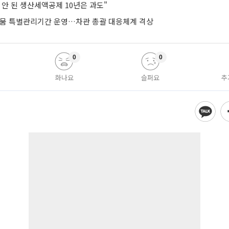
안 된 생산세액공제 10년은 과도"
가뭄 특별관리기간 운영…차관 총괄 대응체계 격상
0
0
화나요
슬퍼요
추