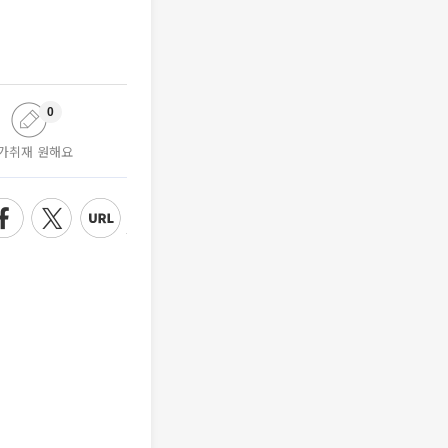
0
가취재 원해요