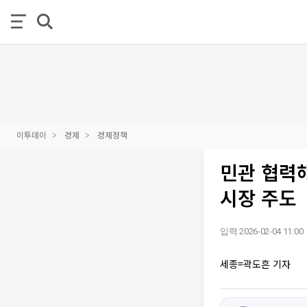
이투데이
경제
경제정책
민관 협력
시장 주도
입력 2026-02-04 11:00
세종=곽도흔 기자