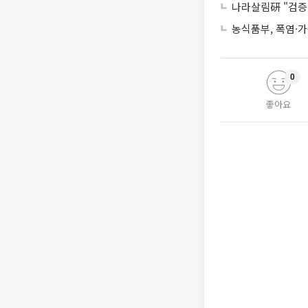
나라살림硏 "검증 
농식품부, 폭염·
0
좋아요