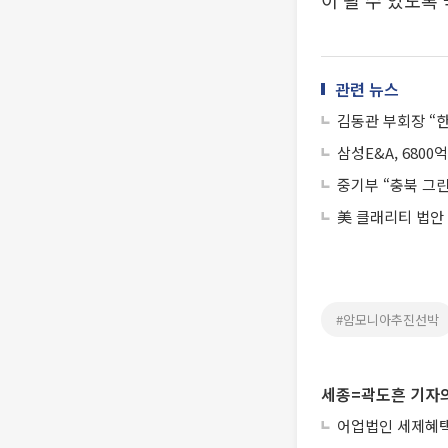
이 될 수 있도록
관련 뉴스
김동관 부회장 “
삼성E&A, 6800
중기부 “충북 그
美 클래리티 법안
#암모니아추진선박
세종=곽도흔 기자의
어업법인 세제혜택