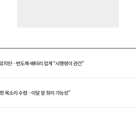
일 벗었지만…반도체·배터리 업계 “시행령이 관건”
한 목소리 수렴…이달 말 정리 가능성”