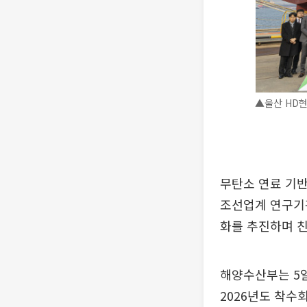
▲울산 HD현
무탄소 연료 기반
조선업계 연구기
화를 추진하며 친
해양수산부는 5
2026년도 착수