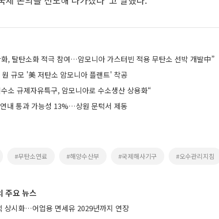
 국제 논의를 선도해 나가겠다"고 말했다.
한화, 탈탄소화 적극 참여…암모니아 가스터빈 적용 무탄소 선박 개발中”
억 원 규모 '美 저탄소 암모니아 플랜트' 착공
린수소 규제자유특구, 암모니아로 수소생산 상용화“
 연내 통과 가능성 13%…상원 문턱서 제동
#무탄소연료
#해양수산부
#국제해사기구
#오수관리지침
 주요 뉴스
 상시화…어업용 면세유 2029년까지 연장