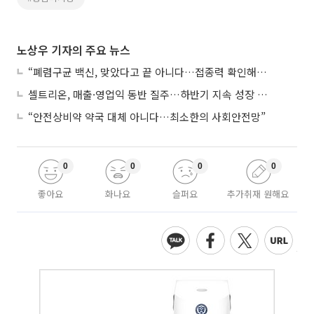
노상우 기자의 주요 뉴스
“폐렴구균 백신, 맞았다고 끝 아니다…접종력 확인해야”
셀트리온, 매출·영업익 동반 질주…하반기 지속 성장 전망에 주목
“안전상비약 약국 대체 아니다…최소한의 사회안전망”
0
0
0
0
좋아요
화나요
슬퍼요
추가취재 원해요