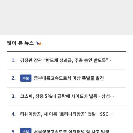
많이 본 뉴스
김정관 장관 “반도체 성과급, 주총 승인 받도록”…상법·자본시장법 개정 시사
1.
중부내륙고속도로서 미상 폭발물 발견
속보
2.
코스피, 장중 5%대 급락에 사이드카 발동…삼성·SK 동반 폭락
3.
티웨이항공, 새 이름 '트리니티항공' 첫발…SSC 전략 본격화
4.
서울양양고속도로 이천터널 앞 사고 발생
속보
5.