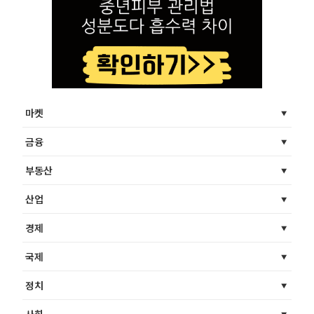
마켓
금융
부동산
산업
경제
국제
정치