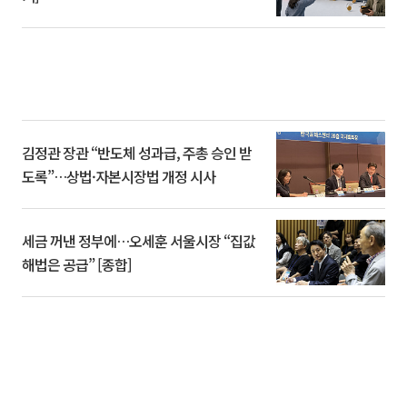
김정관 장관 “반도체 성과급, 주총 승인 받
도록”…상법·자본시장법 개정 시사
세금 꺼낸 정부에…오세훈 서울시장 “집값
해법은 공급” [종합]