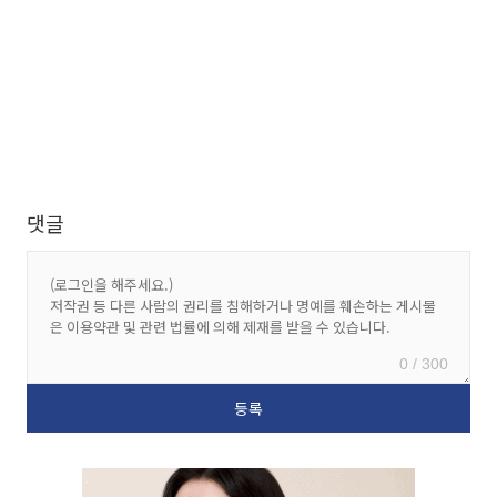
댓글
0 / 300