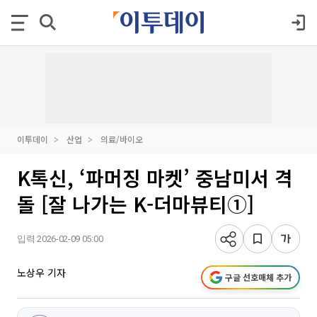
이투데이
산업
의료/바이오
K톡신, ‘파머징 마켓’ 중남미서 격
돌 [잘 나가는 K-더마뷰티①]
입력 2026-02-09 05:00
노상우 기자
구글 선호매체 추가