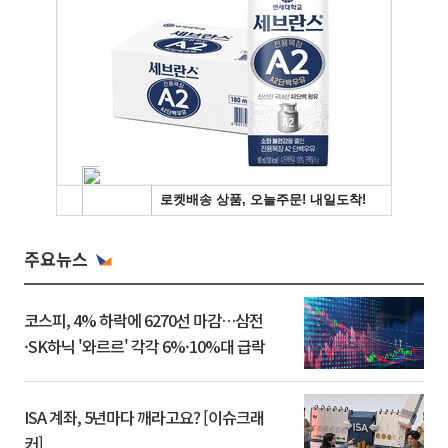
주요뉴스
코스피, 4% 하락에 6270선 마감…삼전
·SK하닉 '와르르' 각각 6%·10%대 급락
ISA 계좌, 5년마다 깨라고요? [이슈크래
커]