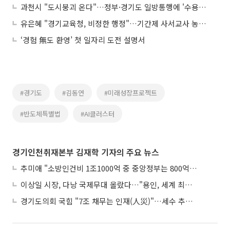
과천시 "도시붕괴 온다"…정부·경기도 일방통행에 '수용불가' 선언
유은혜 "경기교육청, 비정한 행정"…기간제 사서교사 농성장 찾아 임태희 직격
‘경험 無도 환영’ 첫 일자리 도전 설명서
#경기도
#김동연
#미래성장프로젝트
#반도체특별법
#AI클러스터
경기인천취재본부 김재학 기자의 주요 뉴스
추미애 "소방인건비 1조1000억 중 중앙정부는 800억뿐"
이상일 시장, 다낭 국제무대 올랐다…"용인, 세계 최대 반도체 도시 된다"
경기도의회 국힘 "7조 채무는 인재(人災)"…세수 추계 조작 의혹 제기