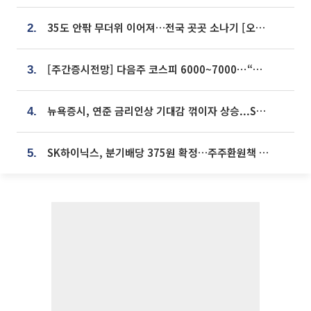
35도 안팎 무더위 이어져…전국 곳곳 소나기 [오늘 날씨]
2.
[주간증시전망] 다음주 코스피 6000~7000⋯“外人 수급은 정책이 변수”
3.
뉴욕증시, 연준 금리인상 기대감 꺾이자 상승...S&P500 사상 최고치 [종합]
4.
SK하이닉스, 분기배당 375원 확정…주주환원책 9월로 앞당겨 발표
5.