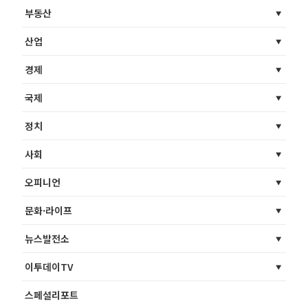
부동산
산업
경제
국제
정치
사회
오피니언
문화·라이프
뉴스발전소
이투데이TV
스페셜리포트