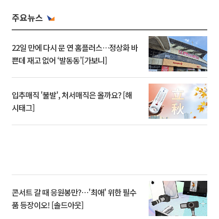
주요뉴스
22일 만에 다시 문 연 홈플러스…정상화 바
쁜데 재고 없어 ‘발동동’[가보니]
입추매직 '불발', 처서매직은 올까요? [해
시태그]
콘서트 갈 때 응원봉만?⋯'최애' 위한 필수
품 등장이오! [솔드아웃]