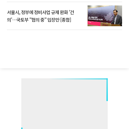
서울시, 정부에 정비사업 규제 완화 '건
의'⋯국토부 "협의 중" 입장만 [종합]