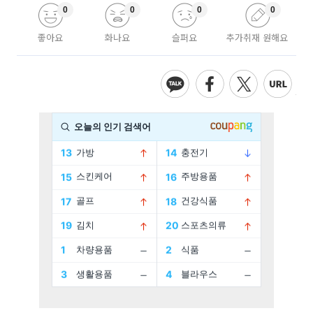
0
0
0
0
좋아요
화나요
슬퍼요
추가취재 원해요