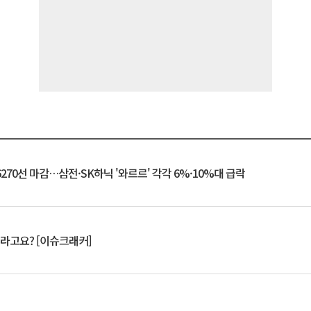
6270선 마감…삼전·SK하닉 '와르르' 각각 6%·10%대 급락
 깨라고요? [이슈크래커]