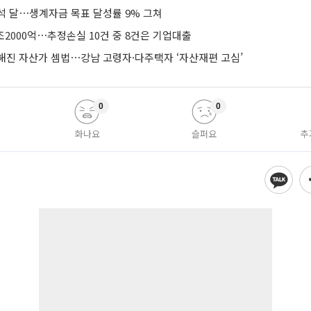
석 달⋯생계자금 목표 달성률 9% 그쳐
조2000억⋯추정손실 10건 중 8건은 기업대출
해진 자산가 셈법⋯강남 고령자·다주택자 ‘자산재편 고심’
0
0
화나요
슬퍼요
추