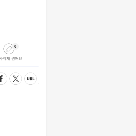
0
가취재 원해요