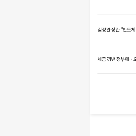
김정관 장관 “반도체
세금 꺼낸 정부에…오