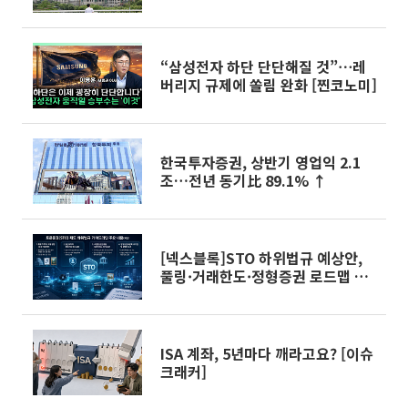
“삼성전자 하단 단단해질 것”⋯레
버리지 규제에 쏠림 완화 [찐코노미]
한국투자증권, 상반기 영업익 2.1
조…전년 동기比 89.1% ↑
[넥스블록]STO 하위법규 예상안,
풀링·거래한도·정형증권 로드맵 제
시
ISA 계좌, 5년마다 깨라고요? [이슈
크래커]