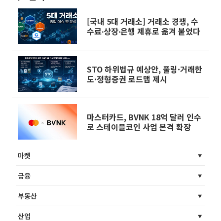
[국내 5대 거래소] 거래소 경쟁, 수
수료∙상장∙은행 제휴로 옮겨 붙었다
STO 하위법규 예상안, 풀링·거래한
도·정형증권 로드맵 제시
마스터카드, BVNK 18억 달러 인수
로 스테이블코인 사업 본격 확장
마켓
금융
부동산
산업