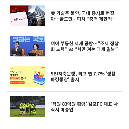
美 기술주 불안, 국내 증시로 번질
까…골드만ㆍ피치 “충격 제한적”
여야 부동산 세제 공방…“조세 정상
화 노력” vs “서민 겨눈 과세 칼날”
SBI저축은행, 최고 연 7.7% ‘생활
파킹통장’ 출시
‘직원 83억원 횡령’ 김포FC 대표 사
직서 미승인