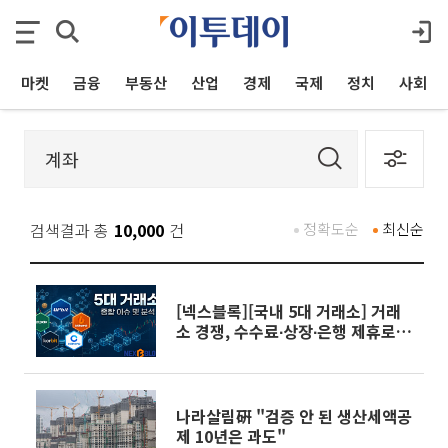
마켓
금융
부동산
산업
경제
국제
정치
사회
검색결과 총
10,000
건
정확도순
최신순
[넥스블록][국내 5대 거래소] 거래
소 경쟁, 수수료∙상장∙은행 제휴로
옮겨 붙었다
나라살림硏 "검증 안 된 생산세액공
제 10년은 과도"