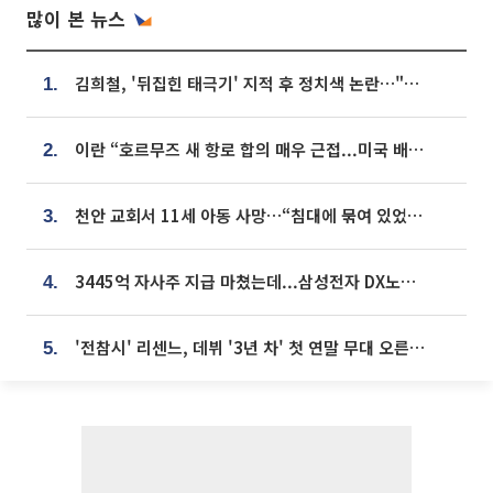
많이 본 뉴스
김희철, '뒤집힌 태극기' 지적 후 정치색 논란…"좌우 떠나 우리나라 국기"
1.
이란 “호르무즈 새 항로 합의 매우 근접...미국 배상 먼저”
2.
천안 교회서 11세 아동 사망…“침대에 묶여 있었다” 진술 확보
3.
3445억 자사주 지급 마쳤는데...삼성전자 DX노조, 뒤늦은 '떼쓰기 집회'
4.
'전참시' 리센느, 데뷔 '3년 차' 첫 연말 무대 오른다⋯"그동안 섭외 안 와"
5.