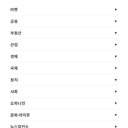
마켓
금융
부동산
산업
경제
국제
정치
사회
오피니언
문화·라이프
뉴스발전소