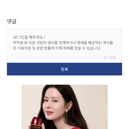
댓글
0 / 300