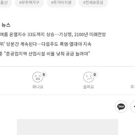
녀출산
#무주택가구
#주거비지원
#전세보증금
 뉴스
여름 온열지수 33도까지 상승⋯기상청, 2100년 미래전망
더위' 당분간 계속된다⋯다음주도 폭염·열대야 지속
훈 "준공업지역 산업시설 비율 낮춰 공급 늘려야"
0
0
화나요
슬퍼요
추