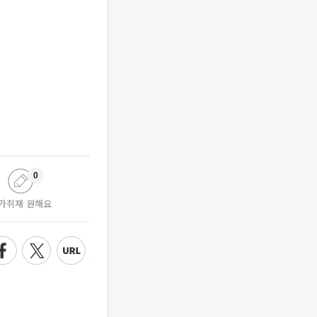
0
가취재 원해요