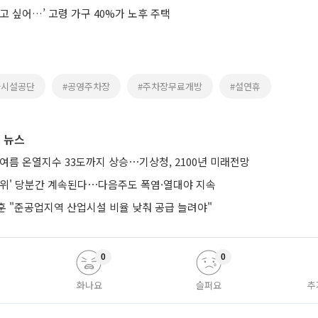
고 싶어…’ 고령 가구 40%가 노후 주택
울시설공단
#공영주차장
#주차장무료개방
#설연휴
 뉴스
여름 온열지수 33도까지 상승⋯기상청, 2100년 미래전망
더위' 당분간 계속된다⋯다음주도 폭염·열대야 지속
훈 "준공업지역 산업시설 비율 낮춰 공급 늘려야"
0
0
화나요
슬퍼요
추