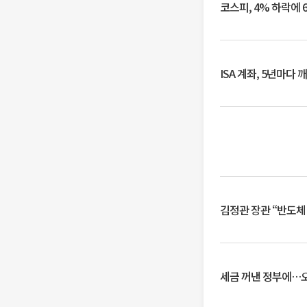
코스피, 4% 하락에 
ISA 계좌, 5년마다
김정관 장관 “반도체
세금 꺼낸 정부에…오