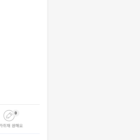
0
가취재 원해요