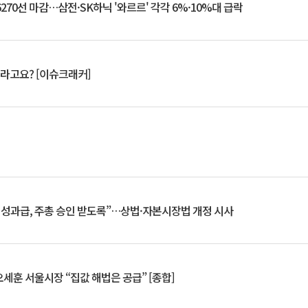
6270선 마감…삼전·SK하닉 '와르르' 각각 6%·10%대 급락
 깨라고요? [이슈크래커]
 성과급, 주총 승인 받도록”…상법·자본시장법 개정 시사
세훈 서울시장 “집값 해법은 공급” [종합]