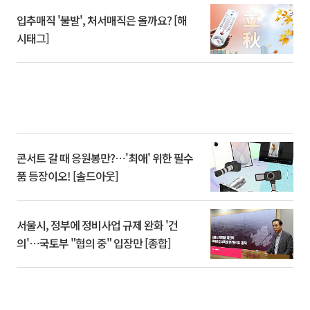
입추매직 '불발', 처서매직은 올까요? [해
시태그]
콘서트 갈 때 응원봉만?⋯'최애' 위한 필수
품 등장이오! [솔드아웃]
서울시, 정부에 정비사업 규제 완화 '건
의'⋯국토부 "협의 중" 입장만 [종합]