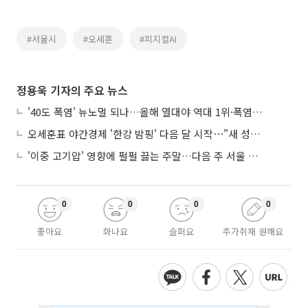
#서울시
#오세훈
#피지컬AI
정용욱 기자의 주요 뉴스
'40도 폭염' 뉴노멀 되나…올해 열대야 역대 1위·폭염일수 평년 3배 넘어
오세훈표 야간경제 '한강 밤핑' 다음 달 시작⋯"새 성장동력 만들 것"
'이중 고기압' 영향에 펄펄 끓는 주말…다음 주 서울 포함 서쪽이 더 덥다
0
0
0
0
좋아요
화나요
슬퍼요
추가취재 원해요