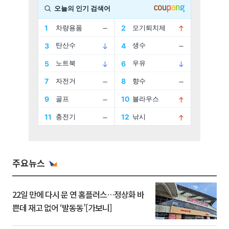
주요뉴스
22일 만에 다시 문 연 홈플러스…정상화 바
쁜데 재고 없어 ‘발동동’[가보니]