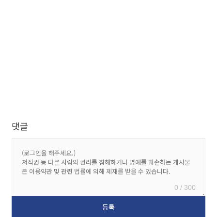
댓글
0 / 300