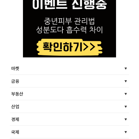
마켓
금융
부동산
산업
경제
국제