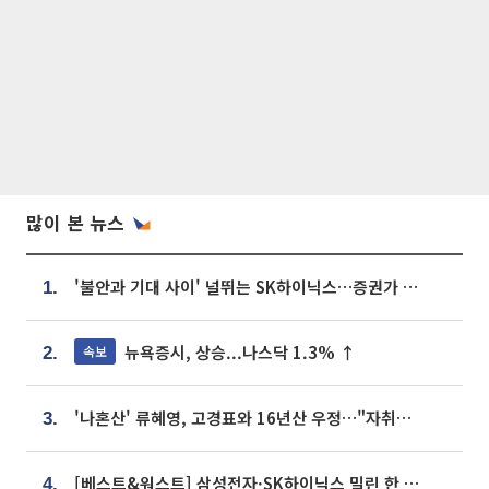
많이 본 뉴스
'불안과 기대 사이' 널뛰는 SK하이닉스…증권가 "HBM4·LTA 기반 펀터멘털 견고"
1.
뉴욕증시, 상승...나스닥 1.3% ↑
속보
2.
'나혼산' 류혜영, 고경표와 16년산 우정…"자취방서 부모님과 마주쳐"
3.
[베스트&워스트] 삼성전자·SK하이닉스 밀린 한 주…상상인증권은 85% 급등
4.