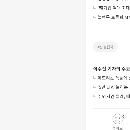
‘韓기업 역대 최대’
블랙록 토큰화 MM
#삼성전자
이수진 기자의 주요
메모리값 폭등에 
‘5년 LTA’ 늘
주52시간 특례,
0
좋아요