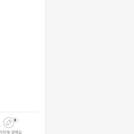
0
가취재 원해요