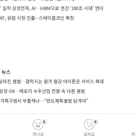
 실적 삼성전자, AIㆍHBM으로 연간 ‘180조 시대’ 연다
F, 유럽 시장 진출∙∙∙스테이블코인 확장
 뉴스
달라진 셈법…갤럭시는 원가 절감·아이폰은 서비스 확대
리는 삼성·SK…메모리 수주산업 전환 속 다른 셈법
 메가특구법서 부활하나…“반도체특별법 담겨야”
0
0
화나요
슬퍼요
추