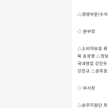
△경영부문(수석
◇ 본부장
△소비자보호 류
북 송성영 △정
국내영업 강민두
강창규 △광주호
◇ 부서장
△송무지원단 최