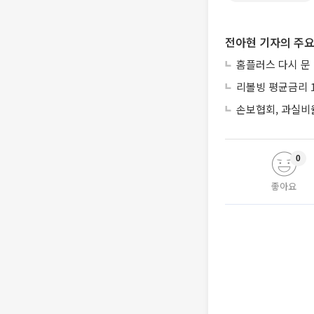
전아현 기자의 주요
홈플러스 다시 문
리볼빙 평균금리 1
손보협회, 과실비율
0
좋아요