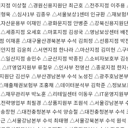
리지점 이상철 △경원신용지원단 최근호 △전주지점 이주용
전형욱 △심사1부 김종우 △서울보상1센터 인규환 △재보험
△자산운용부 이재민 △광화문지점 안병준 △강북신용지원단
 △세종지점 오세호 △마포지점 김성국 △영남보상센터 배
점 이재훈 △대구울산경북본부 수석 김희정 △선릉지점 박
천안지점 김윤희 △서면지점 한나라 △마산지점 김미현 △구
 △일산지점 송민수 △군산지점 박종진 △소비자보호부 김
표 △IT영업지원부 류철우 △인사부 전영선 △종로지점 한지
지원단 김선우 △부산경남본부 수석 노성진 △광주호남본부
 △매출채권보험부 조홍채 △데이터분석부 김학준 △정보보
 △재무관리부 박노훈 △리테일센터 이동우 △IT운영지원부
△전략영업부 최필경 △상품지원부 조원석 △서울강남본부 
 송창현 △대전충청본부 수석 양승철 △대전충청본부 수석
중근 △서울강남본부 수석 최태명 △서울강북본부 수석 원