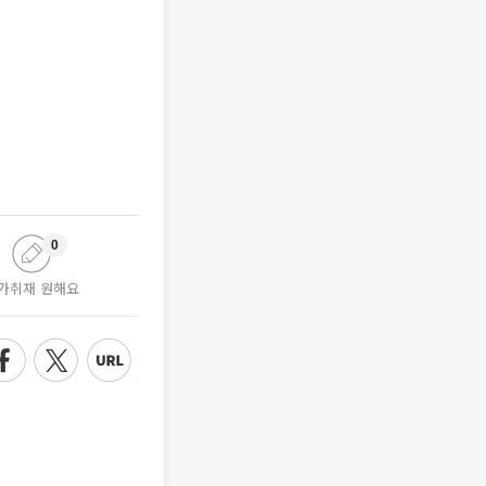
0
가취재 원해요