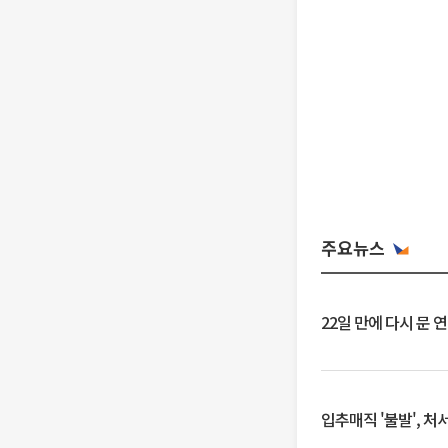
주요뉴스
22일 만에 다시 문 
입추매직 '불발', 처