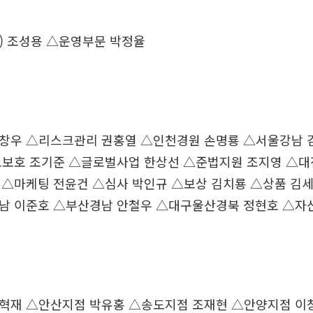
) 조성용 △운영부문 박정율
창우 △리스크관리 권홍열 △인천경원 손명룡 △서울강남 
보보호 조기준 △글로벌사업 한상선 △준법지원 조지영 △대
 △마케팅 전윤건 △심사 박인규 △보상 김치룡 △상품 김세
남 이준호 △부산경남 안철우 △대구울산경북 정현호 △자
혁재 △안산지점 박유홍 △송도지점 조재현 △안양지점 이