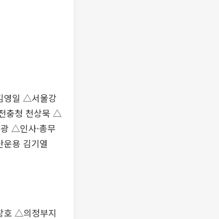
김영일 △서울강
전충청 천상묵 △
광 △인사·총무
산운용 김기열
창호 △의정부지