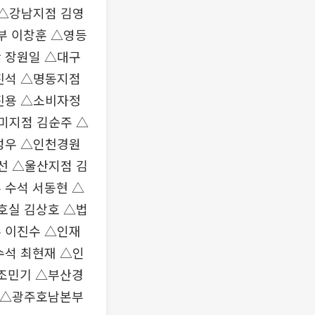
 △강남지점 김영
부 이창훈 △영등
 장원일 △대구
진석 △명동지점
진용 △소비자정
미지점 김순주 △
성우 △인천경원
선 △울산지점 김
 수석 서동현 △
호실 김상호 △법
 이진수 △인재
수석 최현재 △인
 조민기 △부산경
석 △광주호남본부