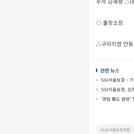
수석 김재형 △
◇ 출장소장
△구미지점 안동
관련 뉴스
SGI서울보증‧기후
SGI서울보증, 심
‘경험 無도 환영’
#SGI서울보증보험