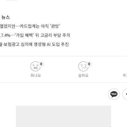
 뉴스
 열었지만⋯카드업계는 아직 '관망'
7.4%⋯‘가입 혜택’ 뒤 고금리 부담 주의
·보험광고 심의에 생성형 AI 도입 추진
0
0
화나요
슬퍼요
추