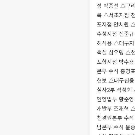
점 박종선 △구
록 △서초지점 
포지점 안치원 
수성지점 신준규
허석용 △대구지
책실 심우명 △
포항지점 박수용
본부 수석 홍영
현보 △대구신용
심사2부 석성희
인영업부 황순영
개발부 조재혁 
천경원본부 수석
남본부 수석 윤