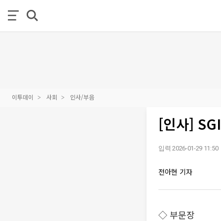
이투데이
사회
인사/부음
[인사] S
입력 2026-01-29 11:50
전아현 기자
◇ 부문장