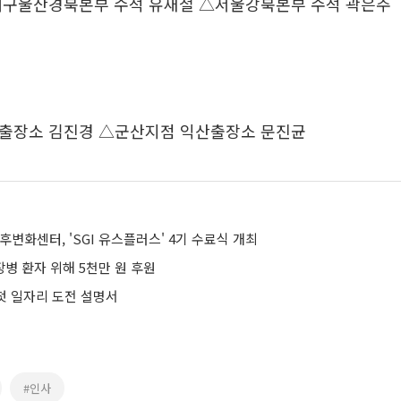
대구울산경북본부 수석 유재철 △서울강북본부 수석 곽은주
출장소 김진경 △군산지점 익산출장소 문진균
변화센터, 'SGI 유스플러스' 4기 수료식 개최
장병 환자 위해 5천만 원 후원
 첫 일자리 도전 설명서
#인사