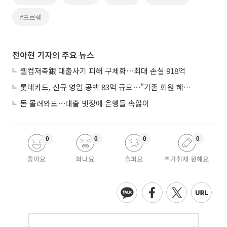
#포르쉐
전아현 기자의 주요 뉴스
웰컴저축銀 대출사기 피해 구체화⋯최대 손실 918억
롯데카드, 신규 영업 공백 83억 규모⋯"기존 회원 혜택으로 방어"
돈 몰려와도⋯대출 빗장에 은행들 속앓이
0
0
0
0
좋아요
화나요
슬퍼요
추가취재 원해요