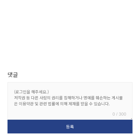
댓글
0 / 300