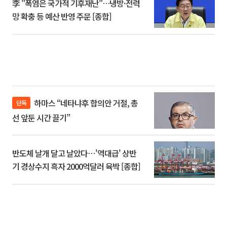
李 "폭염은 국가적 기후재난"…냉방·전력
망 확충 등 예산 반영 주문 [종합]
하마스 “네타냐후 합의안 거절, 총
단독
선 앞둔 시간 끌기”
반도체 날개 달고 날았다⋯'역대급' 상반
기 경상수지 흑자 2000억달러 육박 [종합]