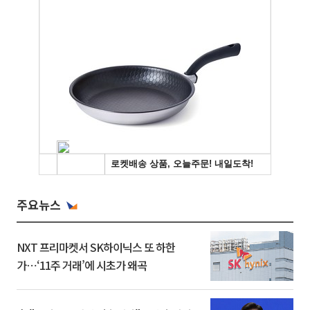
주요뉴스
NXT 프리마켓서 SK하이닉스 또 하한
가⋯‘11주 거래’에 시초가 왜곡