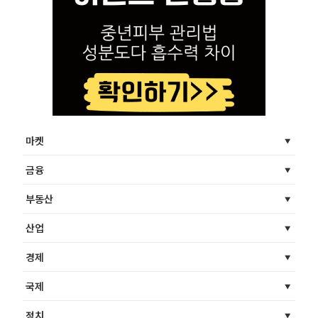
마켓
금융
부동산
산업
경제
국제
정치