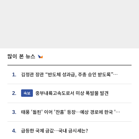
많이 본 뉴스
김정관 장관 “반도체 성과급, 주총 승인 받도록”…상법·자본시장법 개정 시사
1.
중부내륙고속도로서 미상 폭발물 발견
속보
2.
태풍 '돌핀' 이어 '찬홈' 등장…예상 경로에 한국 '한숨'
3.
급등한 국제 금값…국내 금시세는?
4.