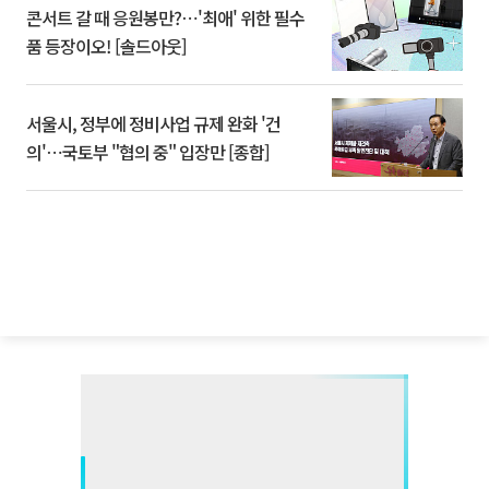
콘서트 갈 때 응원봉만?⋯'최애' 위한 필수
품 등장이오! [솔드아웃]
서울시, 정부에 정비사업 규제 완화 '건
의'⋯국토부 "협의 중" 입장만 [종합]