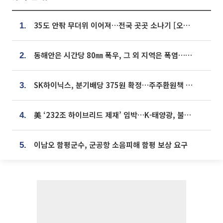
35도 안팎 무더위 이어져…전국 곳곳 소나기 [오늘 날씨]
1.
동해안은 시간당 80㎜ 폭우, 그 외 지역은 폭염…‘극과 극 날씨’
2.
SK하이닉스, 분기배당 375원 확정…주주환원책 9월로 앞당겨 발표
3.
美 ‘232조 하이브리드 제재’ 임박…K-태양광, 불확실성 털고 날개 다나
4.
이남오 함평군수, 군공항 소음피해 함평 보상 요구
5.