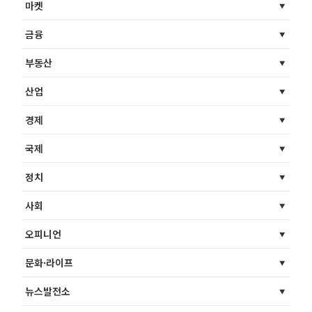
마켓
금융
부동산
산업
경제
국제
정치
사회
오피니언
문화·라이프
뉴스발전소