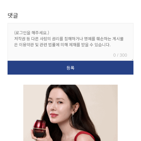
댓글
0 / 300