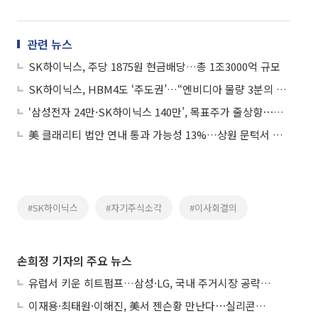
관련 뉴스
SK하이닉스, 주당 1875원 현금배당…총 1조3000억 규모
SK하이닉스, HBM4도 ‘주도권’…“엔비디아 물량 3분의 2 확보”
‘삼성전자 24만·SK하이닉스 140만’, 목표주가 줄상향⋯대장주 주가 앞자리 바뀐다
美 클래리티 법안 연내 통과 가능성 13%…상원 문턱서 제동
#SK하이닉스
#자기주식소각
#이사회결의
손희정 기자의 주요 뉴스
유럽서 키운 히트펌프…삼성·LG, 국내 주거시장 공략 ‘속도’
이재용·최태원·이해진, 美서 젠슨황 만난다⋯실리콘밸리 집결하는 AI리더