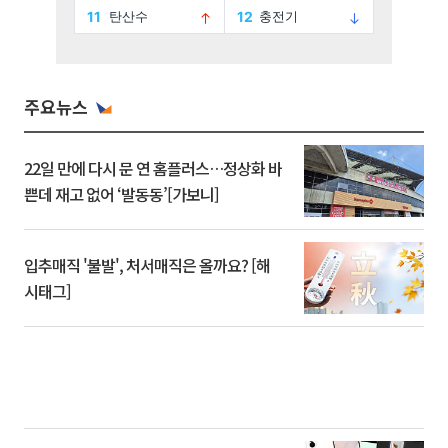
주요뉴스
22일 만에 다시 문 연 홈플러스…정상화 바
쁜데 재고 없어 ‘발동동’[가보니]
입추매직 '불발', 처서매직은 올까요? [해
시태그]