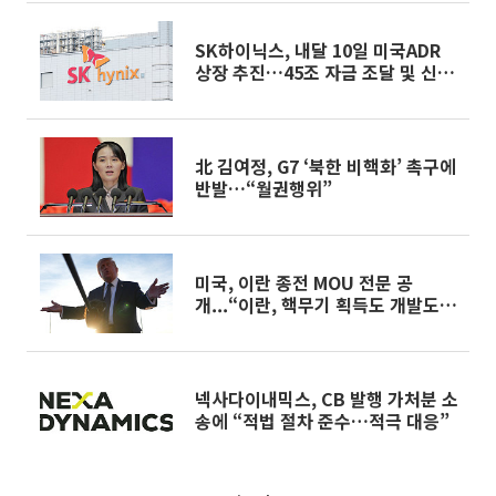
SK하이닉스, 내달 10일 미국ADR
상장 추진…45조 자금 조달 및 신주
1779만주 발행[종합]
北 김여정, G7 ‘북한 비핵화’ 촉구에
반발…“월권행위”
미국, 이란 종전 MOU 전문 공
개...“이란, 핵무기 획득도 개발도
안 한다”
넥사다이내믹스, CB 발행 가처분 소
송에 “적법 절차 준수…적극 대응”