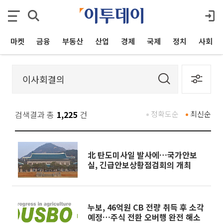
마켓
금융
부동산
산업
경제
국제
정치
사회
검색결과 총
1,225
건
정확도순
최신순
北 탄도미사일 발사에…국가안보
실, 긴급안보상황점검회의 개최
누보, 46억원 CB 전량 취득 후 소각
예정…주식 전환 오버행 완전 해소