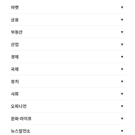
마켓
금융
부동산
산업
경제
국제
정치
사회
오피니언
문화·라이프
뉴스발전소