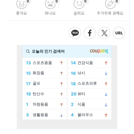
0
0
0
0
좋아요
화나요
슬퍼요
추가취재 원해요