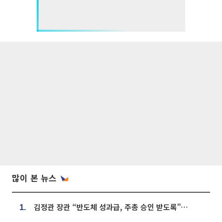
많이 본 뉴스
김정관 장관 “반도체 성과급, 주총 승인 받도록”…상법·자본시장법 개정 시사
1.