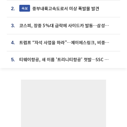
중부내륙고속도로서 미상 폭발물 발견
속보
2.
코스피, 장중 5%대 급락에 사이드카 발동…삼성·SK 동반 폭락
3.
트럼프 “자석 사업을 하라”…제이에스링크, 비중국 영구자석 공급망 구축 속도
4.
티웨이항공, 새 이름 '트리니티항공' 첫발…SSC 전략 본격화
5.