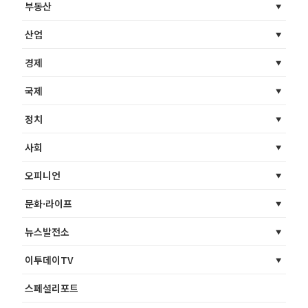
부동산
산업
경제
국제
정치
사회
오피니언
문화·라이프
뉴스발전소
이투데이TV
스페셜리포트