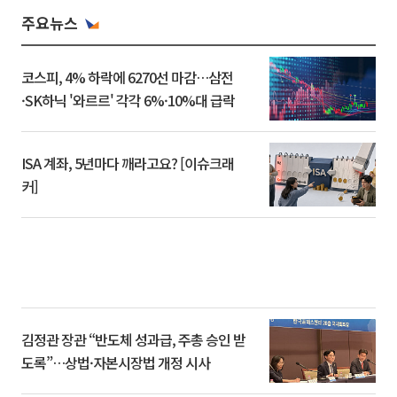
주요뉴스
코스피, 4% 하락에 6270선 마감…삼전
·SK하닉 '와르르' 각각 6%·10%대 급락
ISA 계좌, 5년마다 깨라고요? [이슈크래
커]
김정관 장관 “반도체 성과급, 주총 승인 받
도록”…상법·자본시장법 개정 시사