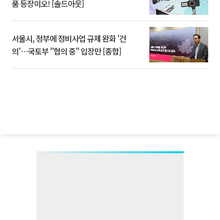
품 등장이오! [솔드아웃]
서울시, 정부에 정비사업 규제 완화 '건
의'⋯국토부 "협의 중" 입장만 [종합]