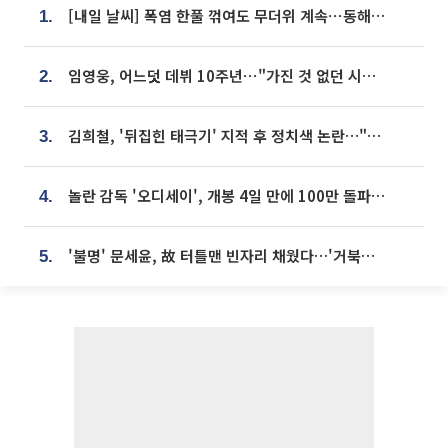
[내일 날씨] 폭염 한풀 꺾여도 무더위 계속⋯동해안 이틀 연속 비
1.
임영웅, 어느덧 데뷔 10주년⋯"가진 것 없던 시절, 내 앞엔 20명의 팬뿐"
2.
김희철, '뒤집힌 태극기' 지적 후 정치색 논란…"좌우 떠나 우리나라 국기"
3.
놀란 감독 '오디세이', 개봉 4일 만에 100만 돌파⋯'왕사남' 보다 빠르다
4.
'불명' 문세윤, 故 터틀맨 빈자리 채웠다…'거북이' 눈물의 최종 우승
5.