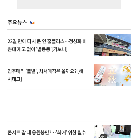
주요뉴스
22일 만에 다시 문 연 홈플러스…정상화 바
쁜데 재고 없어 ‘발동동’[가보니]
입추매직 '불발', 처서매직은 올까요? [해
시태그]
콘서트 갈 때 응원봉만?⋯'최애' 위한 필수