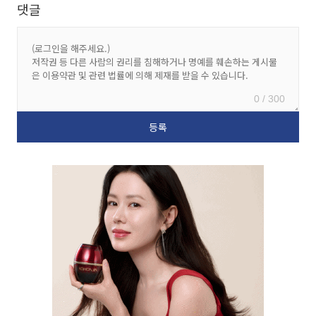
댓글
0 / 300