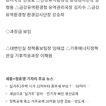
형용 △금강유역환경청 유역관리국장 김지수 △금강
유역환경청 환경감시단장 강승희
◇과장급 보임
△대변인실 정책홍보팀장 임태섭 △기후에너지정책
관실 기후적응과장 이채원
세종=정호영 기자의 주요 뉴스
실거주1주택 시가 32억부터 종부세 부담↑…50억이면 454→979만원
세금으로 ‘실거주’ 압박…전기차 빠진 생산공제
장특공제 축소·거주공제 10억원 상한 검토…양도세 실거주 중심 개편