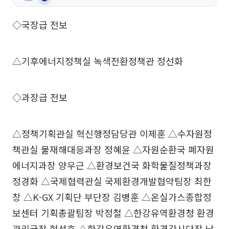
◇국장급 전보
△기후에너지정책실 녹색전환정책관 정선화
◇과장급 전보
△정책기획관실 혁신행정담당관 이제훈 △수자원정
책관실 물재해대응과장 정혜윤 △자원순환국 폐자원
에너지과장 양우근 △환경보건국 화학물질정책과장
정경화 △국제협력관실 국제환경개발협약팀장 최한
창 △K-GX 기획단 부단장 김병훈 △온실가스종합정
보센터 기획총괄팀장 박정철 △한강유역환경청 환경
관리국장 현성호 △한강유역환경청 환경감시단장 남