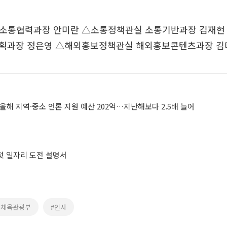
소통협력과장 안미란 △소통정책관실 소통기반과장 김재현
획과장 정은영 △해외홍보정책관실 해외홍보콘텐츠과장 김
올해 지역·중소 언론 지원 예산 202억…지난해보다 2.5배 늘어
 첫 일자리 도전 설명서
화체육관광부
#인사