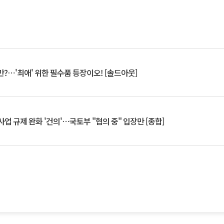
?⋯'최애' 위한 필수품 등장이오! [솔드아웃]
업 규제 완화 '건의'⋯국토부 "협의 중" 입장만 [종합]