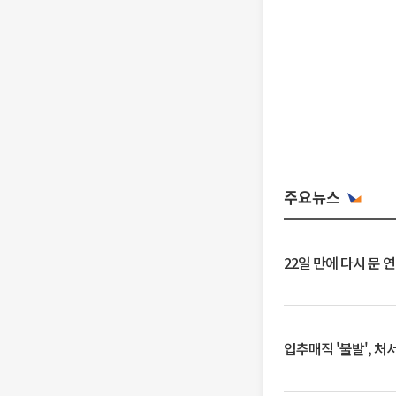
주요뉴스
22일 만에 다시 문 
입추매직 '불발', 처