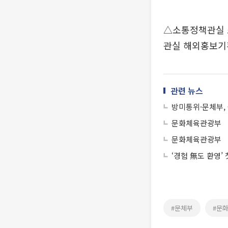
△소통정책관실 
관실 해외홍보기
관련 뉴스
방미통위·문체부, 
문화체육관광부
문화체육관광부
‘경험 無도 환영’
#문체부
#문