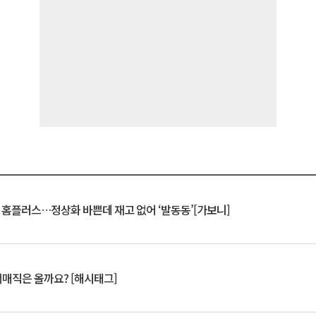
연 홈플러스…정상화 바쁜데 재고 없어 ‘발동동’[가보니]
서매직은 올까요? [해시태그]