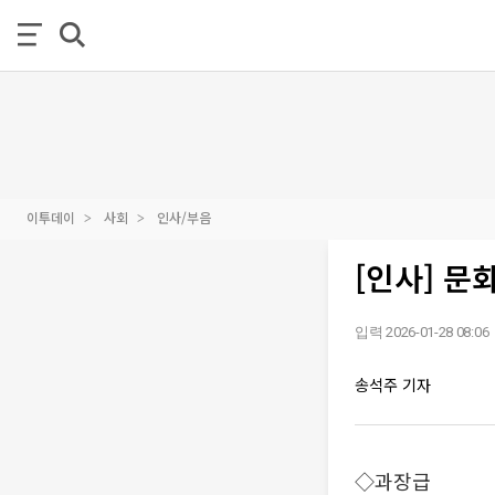
이투데이
사회
인사/부음
[인사] 
입력 2026-01-28 08:06
송석주 기자
◇과장급