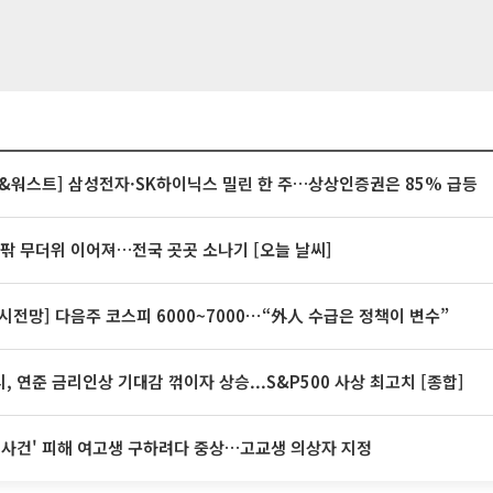
&워스트] 삼성전자·SK하이닉스 밀린 한 주…상상인증권은 85% 급등
안팎 무더위 이어져…전국 곳곳 소나기 [오늘 날씨]
시전망] 다음주 코스피 6000~7000⋯“外人 수급은 정책이 변수”
, 연준 금리인상 기대감 꺾이자 상승...S&P500 사상 최고치 [종합]
 사건' 피해 여고생 구하려다 중상…고교생 의상자 지정