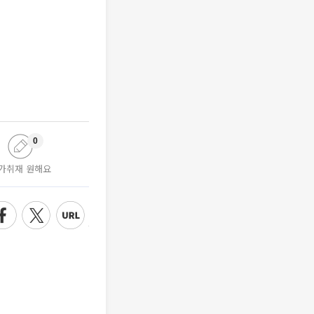
0
가취재 원해요