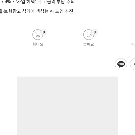
7.4%⋯‘가입 혜택’ 뒤 고금리 부담 주의
·보험광고 심의에 생성형 AI 도입 추진
0
0
화나요
슬퍼요
추