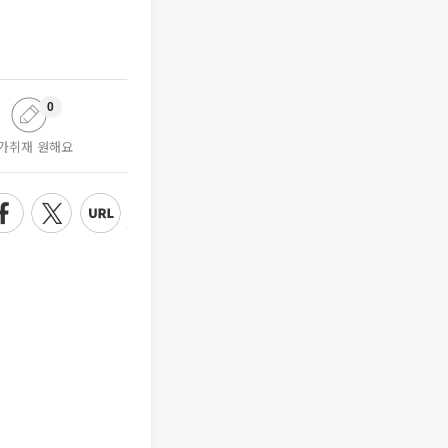
0
가취재 원해요