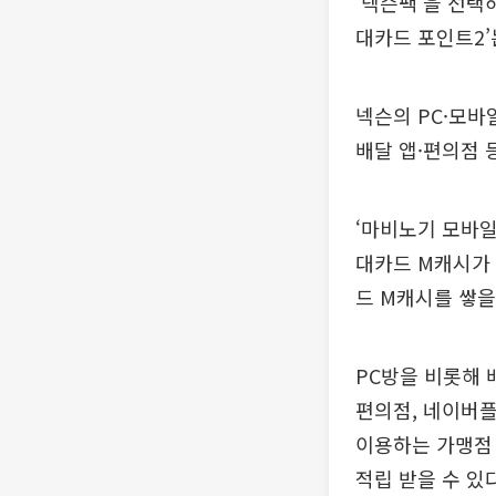
‘넥슨팩’을 선택
대카드 포인트2’
넥슨의 PC·모바
배달 앱·편의점 
‘마비노기 모바일
대카드 M캐시가 
드 M캐시를 쌓을
PC방을 비롯해 
편의점, 네이버플
이용하는 가맹점 
적립 받을 수 있다