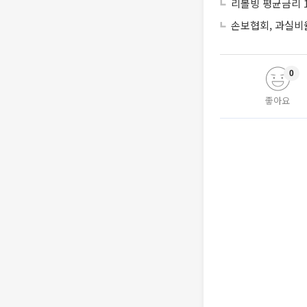
리볼빙 평균금리 1
손보협회, 과실비율
0
좋아요