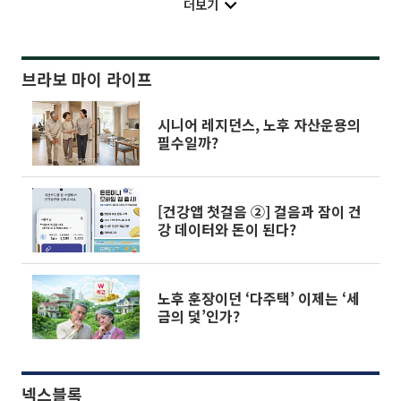
더보기
브라보 마이 라이프
시니어 레지던스, 노후 자산운용의
필수일까?
[건강앱 첫걸음 ②] 걸음과 잠이 건
강 데이터와 돈이 된다?
노후 훈장이던 ‘다주택’ 이제는 ‘세
금의 덫’인가?
넥스블록