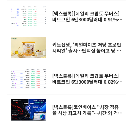
[넥스블록][데일리 크립토 무버스]
비트코인 6만3000달러대 0.91%
상승…펌프닷펀 13.86% 상승
키토선생, ‘리얼마이즈 저당 프로틴
시리얼’ 출시…단백질 높이고 당 낮
춰
[넥스블록][데일리 크립토 무버스]
비트코인 6만3000달러대 0.82%
상승…에테나 12.79% 상승
[넥스블록]코인베이스 “시장 점유
율 사상 최고치 기록”∙∙∙시간 외 거래
주가 5.3%↓