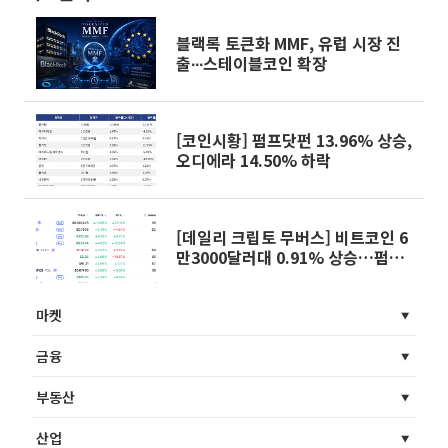
블랙록 토큰화 MMF, 유럽 시장 진
출∙∙∙스테이블코인 확장
[코인시황] 펌프닷펀 13.96% 상승,
오디에라 14.50% 하락
[데일리 크립토 무버스] 비트코인 6
만3000달러대 0.91% 상승…펌프
닷펀 13.86% 상승
마켓
금융
부동산
산업