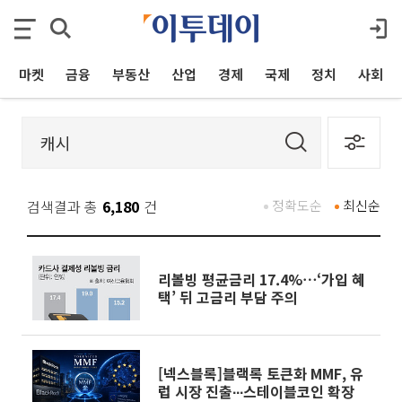
마켓
금융
부동산
산업
경제
국제
정치
사회
검색결과 총
6,180
건
정확도순
최신순
리볼빙 평균금리 17.4%⋯‘가입 혜
택’ 뒤 고금리 부담 주의
[넥스블록]블랙록 토큰화 MMF, 유
럽 시장 진출∙∙∙스테이블코인 확장