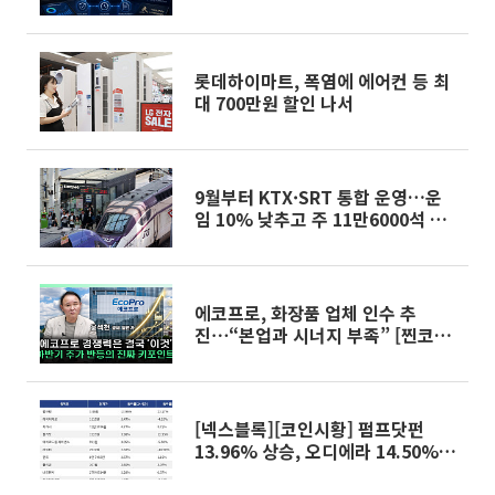
롯데하이마트, 폭염에 에어컨 등 최
대 700만원 할인 나서
9월부터 KTX·SRT 통합 운영…운
임 10% 낮추고 주 11만6000석 늘
린다
에코프로, 화장품 업체 인수 추
진⋯“본업과 시너지 부족” [찐코노
미]
[넥스블록][코인시황] 펌프닷펀
13.96% 상승, 오디에라 14.50%
하락