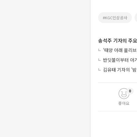
#KGC인삼공사
송석주 기자의 주요
‘태양 아래 올리브
반딧불이부터 아기
김유태 기자의 '밤
0
좋아요