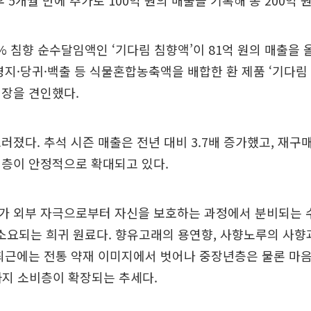
 5개월 만에 추가로 100억 원의 매출을 기록해 총 200억 
% 침향 순수달임액인 ‘기다림 침향액’이 81억 원의 매출을 
영지·당귀·백출 등 식물혼합농축액을 배합한 환 제품 ‘기다림 
성장을 견인했다.
러졌다. 추석 시즌 매출은 전년 대비 3.7배 증가했고, 재구매
객층이 안정적으로 확대되고 있다.
가 외부 자극으로부터 자신을 보호하는 과정에서 분비되는 
 소요되는 희귀 원료다. 향유고래의 용연향, 사향노루의 사향과
최근에는 전통 약재 이미지에서 벗어나 중장년층은 물론 마
까지 소비층이 확장되는 추세다.