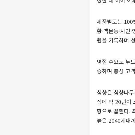
성한 데 이어 이후
제품별로는 100
황·맥문동·사인·
원을 기록하며 
명절 수요도 두드
승하며 충성 고
침향은 침향나무
집에 약 20년이
향으로 꼽힌다. 
높은 2040세대