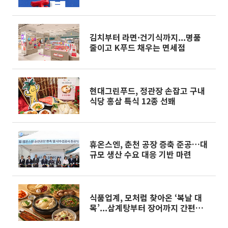
김치부터 라면·건기식까지...명품
줄이고 K푸드 채우는 면세점
현대그린푸드, 정관장 손잡고 구내
식당 홍삼 특식 12종 선봬
휴온스엔, 춘천 공장 증축 준공…대
규모 생산 수요 대응 기반 마련
식품업계, 모처럼 찾아온 ‘복날 대
목’...삼계탕부터 장어까지 간편식
전쟁 후끈