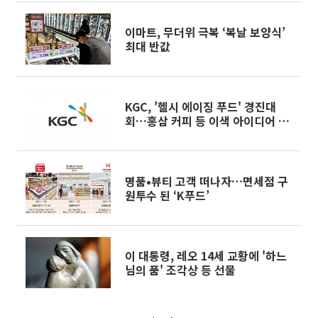
이마트, 무더위 극복 ‘복날 보양식’
최대 반값
KGC, '헬시 에이징 푸드' 경진대
회…홍삼 커피 등 이색 아이디어 눈
길
명품•뷰티 고객 떠나자…면세점 구
원투수 된 ‘K푸드’
이 대통령, 레오 14세 교황에 '하느
님의 품' 조각상 등 선물