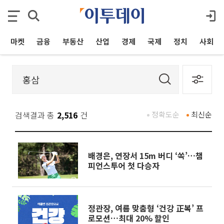
마켓
금융
부동산
산업
경제
국제
정치
사회
검색결과 총
2,516
건
정확도순
최신순
배경은, 연장서 15m 버디 ‘쏙’…챔
피언스투어 첫 다승자
정관장, 여름 맞춤형 ‘건강 正복’ 프
로모션…최대 20% 할인