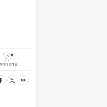
0
가취재 원해요