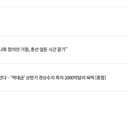
냐후 합의안 거절, 총선 앞둔 시간 끌기”
았다⋯'역대급' 상반기 경상수지 흑자 2000억달러 육박 [종합]