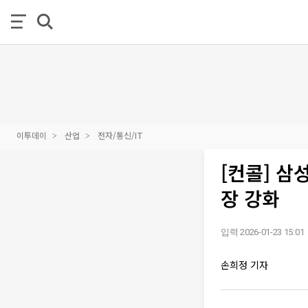
이투데이
산업
전자/통신/IT
[컨콜] 삼
장 강화
입력 2026-01-23 15:01
손희정 기자