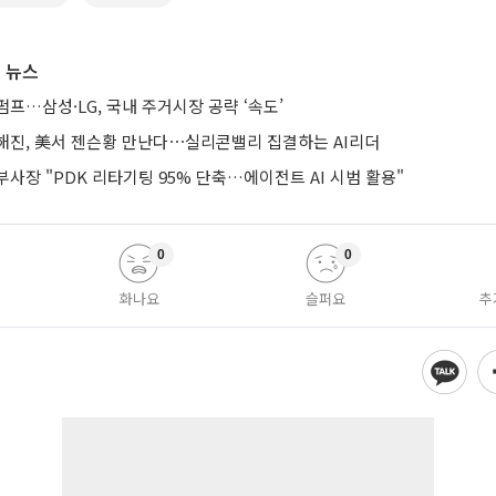
 뉴스
프…삼성·LG, 국내 주거시장 공략 ‘속도’
해진, 美서 젠슨황 만난다⋯실리콘밸리 집결하는 AI리더
사장 "PDK 리타기팅 95% 단축…에이전트 AI 시범 활용"
0
0
화나요
슬퍼요
추