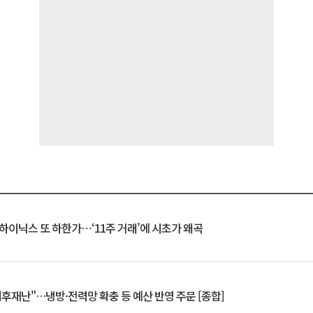
K하이닉스 또 하한가⋯‘11주 거래’에 시초가 왜곡
기후재난"…냉방·전력망 확충 등 예산 반영 주문 [종합]