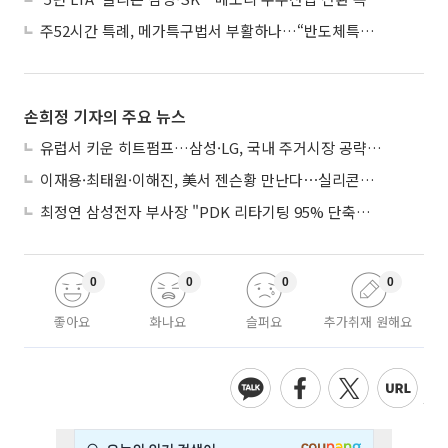
주52시간 특례, 메가특구법서 부활하나…“반도체특별법 담겨야”
손희정 기자의 주요 뉴스
유럽서 키운 히트펌프…삼성·LG, 국내 주거시장 공략 ‘속도’
이재용·최태원·이해진, 美서 젠슨황 만난다⋯실리콘밸리 집결하는 AI리더
최정연 삼성전자 부사장 "PDK 리타기팅 95% 단축…에이전트 AI 시범 활용"
0
0
0
0
좋아요
화나요
슬퍼요
추가취재 원해요