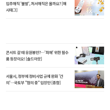
입추매직 '불발', 처서매직은 올까요? [해
시태그]
콘서트 갈 때 응원봉만?⋯'최애' 위한 필수
품 등장이오! [솔드아웃]
서울시, 정부에 정비사업 규제 완화 '건
의'⋯국토부 "협의 중" 입장만 [종합]