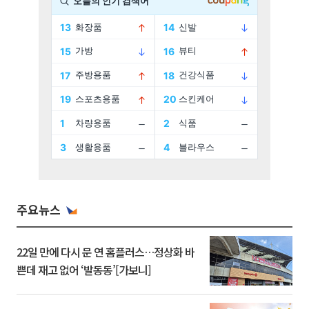
주요뉴스
22일 만에 다시 문 연 홈플러스…정상화 바
쁜데 재고 없어 ‘발동동’[가보니]