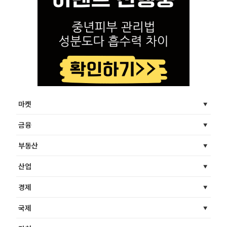
마켓
금융
부동산
산업
경제
국제