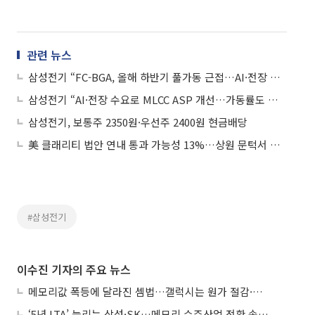
관련 뉴스
삼성전기 “FC-BGA, 올해 하반기 풀가동 근접…AI·전장 수요에 캐파 증설 적극 추진”
삼성전기 “AI·전장 수요로 MLCC ASP 개선…가동률도 두 자릿수 성장”
삼성전기, 보통주 2350원·우선주 2400원 현금배당
美 클래리티 법안 연내 통과 가능성 13%…상원 문턱서 제동
#삼성전기
이수진 기자의 주요 뉴스
메모리값 폭등에 달라진 셈법…갤럭시는 원가 절감·아이폰은 서비스 확대
‘5년 LTA’ 늘리는 삼성·SK…메모리 수주산업 전환 속 다른 셈법