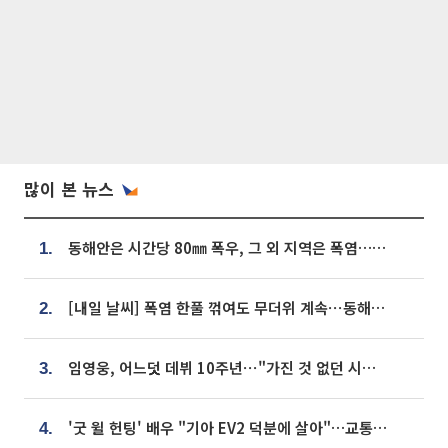
많이 본 뉴스
동해안은 시간당 80㎜ 폭우, 그 외 지역은 폭염…‘극과 극 날씨’
1.
[내일 날씨] 폭염 한풀 꺾여도 무더위 계속⋯동해안 이틀 연속 비
2.
임영웅, 어느덧 데뷔 10주년⋯"가진 것 없던 시절, 내 앞엔 20명의 팬뿐"
3.
'굿 윌 헌팅' 배우 "기아 EV2 덕분에 살아"…교통사고 후 안전성 극찬
4.