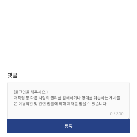
댓글
0 / 300