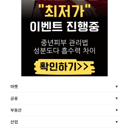
마켓
금융
부동산
산업