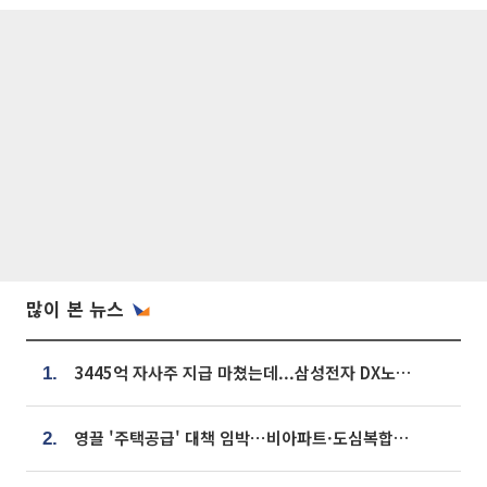
많이 본 뉴스
3445억 자사주 지급 마쳤는데...삼성전자 DX노조, 뒤늦은 '떼쓰기 집회'
1.
영끌 '주택공급' 대책 임박⋯비아파트·도심복합까지 총동원
2.