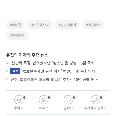
#이혜훈
#기획예산처
#인사청문회
#원펜타스
#부정청약
유진의 기자의 주요 뉴스
'선관위 특검' 합의했지만 '형소법'은 강행…8월 국회 '입법 2차전' 예고
'檢보완수사권 완전 폐지' 법안, 국회 본회의서 민주당 주도 통과
속보
민주, 특별감찰관 후보에 최길수 추천…10년 공백 해소 속도
0
0
0
0
좋아요
화나요
슬퍼요
추가취재 원해요