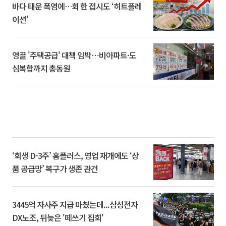
바다 태운 폭염에…회 한 접시도 ‘히트플레
이션’
영끌 '주택공급' 대책 임박⋯비아파트·도
심복합까지 총동원
‘회생 D-3주’ 홈플러스, 영업 재개에도 ‘상
품 공급망’ 복구가 생존 관건
3445억 자사주 지급 마쳤는데...삼성전자
DX노조, 뒤늦은 '떼쓰기 집회'