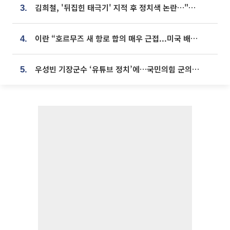
김희철, '뒤집힌 태극기' 지적 후 정치색 논란…"좌우 떠나 우리나라 국기"
3.
이란 “호르무즈 새 항로 합의 매우 근접...미국 배상 먼저”
4.
우성빈 기장군수 ‘유튜브 정치’에…국민의힘 군의원들 집단 반발
5.