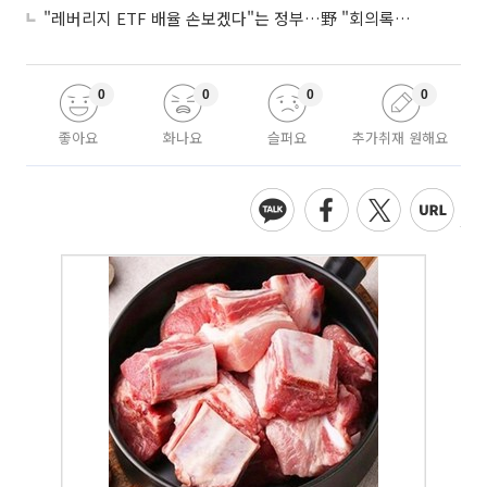
"레버리지 ETF 배율 손보겠다"는 정부…野 "회의록부터 내놔야"
0
0
0
0
좋아요
화나요
슬퍼요
추가취재 원해요