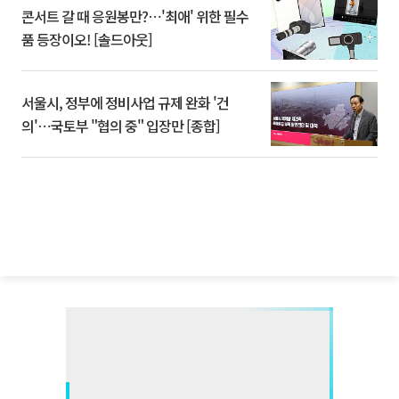
콘서트 갈 때 응원봉만?⋯'최애' 위한 필수
품 등장이오! [솔드아웃]
서울시, 정부에 정비사업 규제 완화 '건
의'⋯국토부 "협의 중" 입장만 [종합]