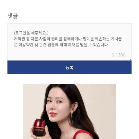
댓글
0 / 300