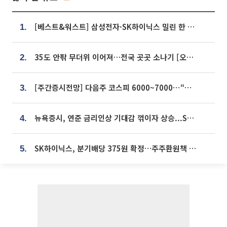
[베스트&워스트] 삼성전자·SK하이닉스 밀린 한 주…상상인증권은 85% 급등
1.
35도 안팎 무더위 이어져…전국 곳곳 소나기 [오늘 날씨]
2.
[주간증시전망] 다음주 코스피 6000~7000⋯“外人 수급은 정책이 변수”
3.
뉴욕증시, 연준 금리인상 기대감 꺾이자 상승...S&P500 사상 최고치 [종합]
4.
SK하이닉스, 분기배당 375원 확정…주주환원책 9월로 앞당겨 발표
5.