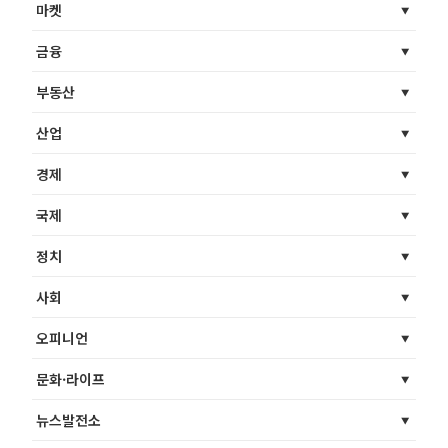
마켓
금융
부동산
산업
경제
국제
정치
사회
오피니언
문화·라이프
뉴스발전소