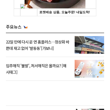
주요뉴스
22일 만에 다시 문 연 홈플러스…정상화 바
쁜데 재고 없어 ‘발동동’[가보니]
입추매직 '불발', 처서매직은 올까요? [해
시태그]