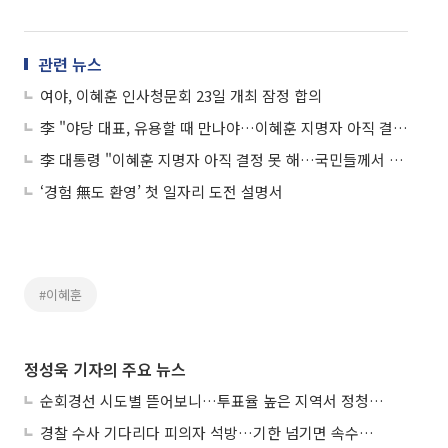
관련 뉴스
여야, 이혜훈 인사청문회 23일 개최 잠정 합의
李 "야당 대표, 유용할 때 만나야…이혜훈 지명자 아직 결정 못 해"
李 대통령 "이혜훈 지명자 아직 결정 못 해…국민들께서 일부 용인해주시길”
‘경험 無도 환영’ 첫 일자리 도전 설명서
#이혜훈
정성욱 기자의 주요 뉴스
순회경선 시도별 뜯어보니…투표율 높은 지역서 정청래 강세
경찰 수사 기다리다 피의자 석방…기한 넘기면 속수무책