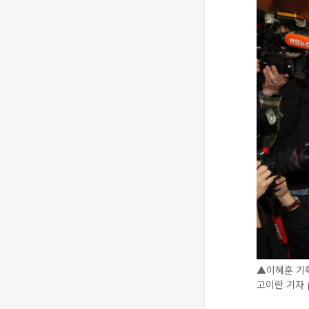
▲이혜훈 기획
고이란 기자 p