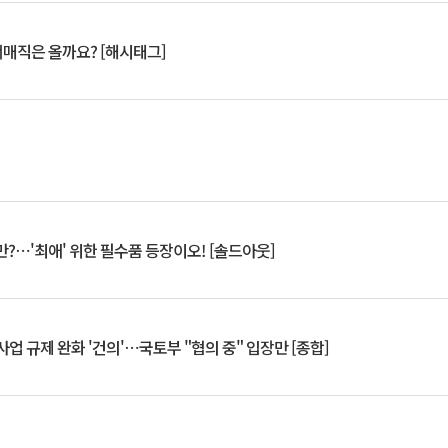
서매직은 올까요? [해시태그]
?⋯'최애' 위한 필수품 등장이오! [솔드아웃]
업 규제 완화 '건의'⋯국토부 "협의 중" 입장만 [종합]