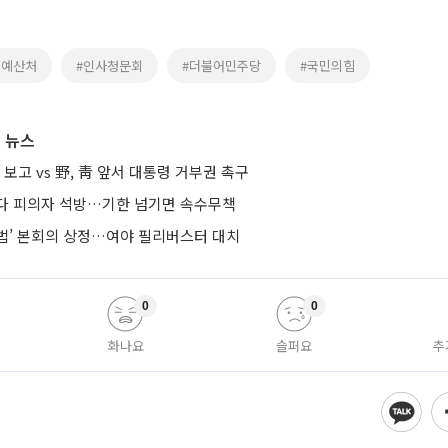
획예산처
#인사청문회
#더불어민주당
#국민의힘
 뉴스
 보고 vs 野, 靑 앞서 대통령 거부권 촉구
다 피의자 석방…기한 넘기면 속수무책
법’ 본회의 상정…여야 필리버스터 대치
0
0
화나요
슬퍼요
추