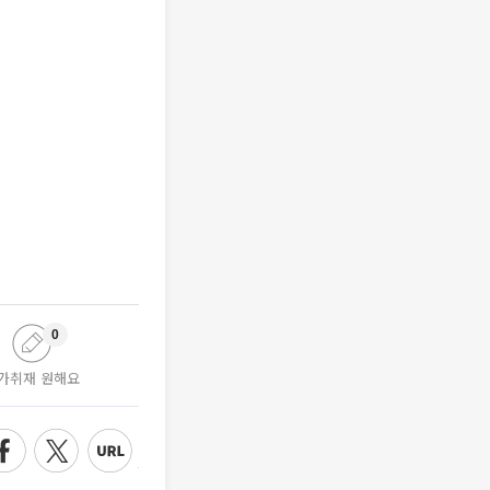
0
가취재 원해요