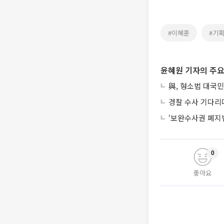
#이혜훈
#기
윤혜원 기자의 주요
與, 형소법 대국민
경찰 수사 기다리
‘보완수사권 폐지
0
좋아요