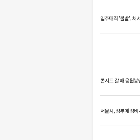
입추매직 '불발', 처
콘서트 갈 때 응원봉만
서울시, 정부에 정비사