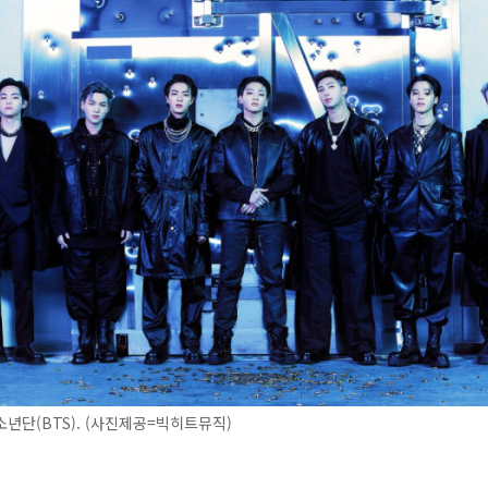
년단(BTS). (사진제공=빅히트뮤직)