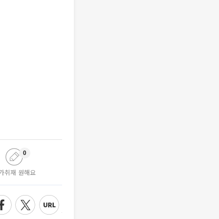
0
가취재 원해요