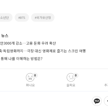
탄소년단
#BTS
#국가유산청
 뉴스
2만3000개 감소…고용 둔화 우려 확산
축·독립영화까지…극장 대신 영화제로 즐기는 스크린 여행
 통해 나를 이해하는 방법은?
0
0
화나요
슬퍼요
추