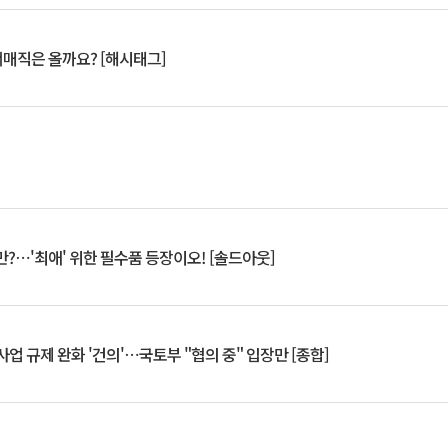
서매직은 올까요? [해시태그]
?⋯'최애' 위한 필수품 등장이오! [솔드아웃]
업 규제 완화 '건의'⋯국토부 "협의 중" 입장만 [종합]