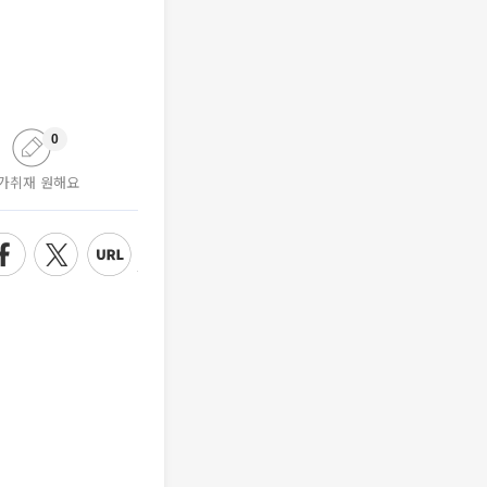
0
가취재 원해요