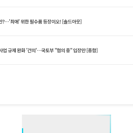
?⋯'최애' 위한 필수품 등장이오! [솔드아웃]
업 규제 완화 '건의'⋯국토부 "협의 중" 입장만 [종합]