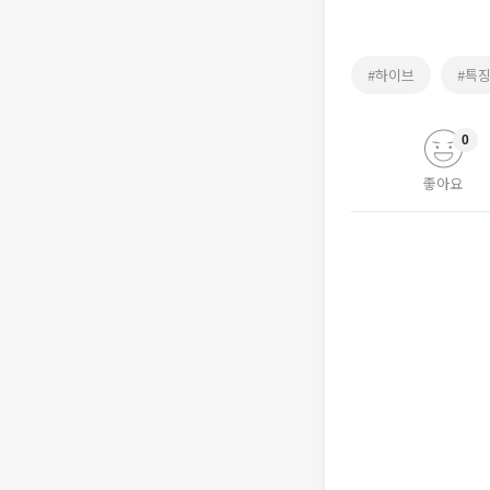
#하이브
#특
0
좋아요