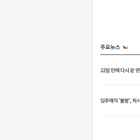
주요뉴스
22일 만에 다시 문 
입추매직 '불발', 처