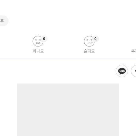
징주
0
0
화나요
슬퍼요
추