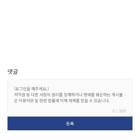
댓글
0 / 300