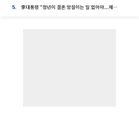
李대통령 “청년이 결혼 망설이는 일 없어야...제도상 불이익 조사”
5.