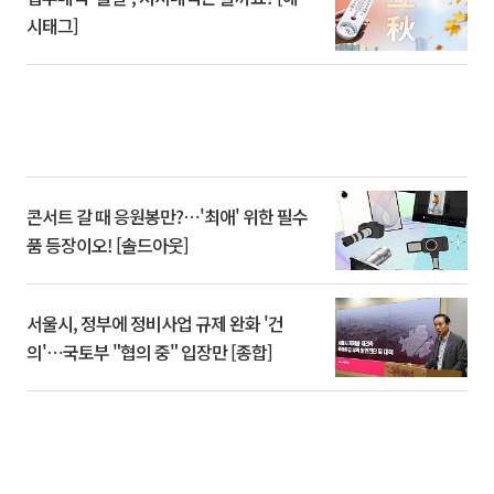
시태그]
콘서트 갈 때 응원봉만?⋯'최애' 위한 필수
품 등장이오! [솔드아웃]
서울시, 정부에 정비사업 규제 완화 '건
의'⋯국토부 "협의 중" 입장만 [종합]