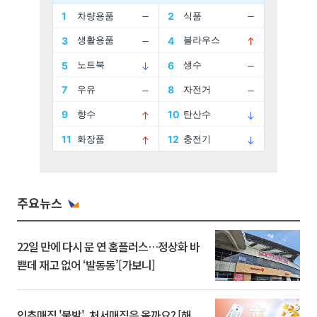
주요뉴스
22일 만에 다시 문 연 홈플러스…정상화 바
쁜데 재고 없어 ‘발동동’[가보니]
입추매직 '불발', 처서매직은 올까요? [해