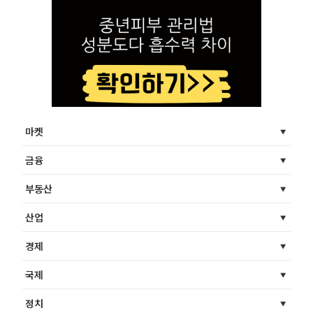
마켓
금융
부동산
산업
경제
국제
정치