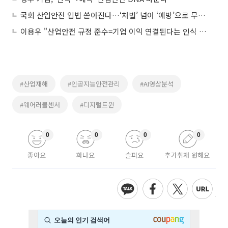
국회 산업안전 입법 쏟아진다…‘처벌’ 넘어 ‘예방’으로 무게 이동
이용우 "산업안전 규정 준수=기업 이익 연결된다는 인식 가져야"
#산업재해
#인공지능안전관리
#AI영상분석
#웨어러블센서
#디지털트윈
0
0
0
0
좋아요
화나요
슬퍼요
추가취재 원해요