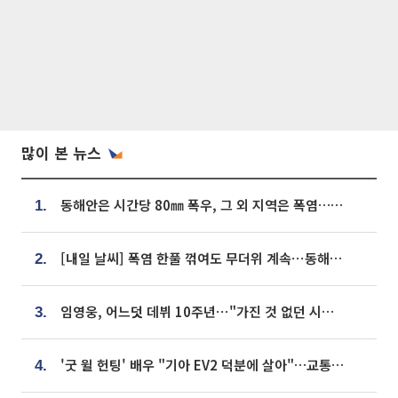
많이 본 뉴스
동해안은 시간당 80㎜ 폭우, 그 외 지역은 폭염…‘극과 극 날씨’
1.
[내일 날씨] 폭염 한풀 꺾여도 무더위 계속⋯동해안 이틀 연속 비
2.
임영웅, 어느덧 데뷔 10주년⋯"가진 것 없던 시절, 내 앞엔 20명의 팬뿐"
3.
'굿 윌 헌팅' 배우 "기아 EV2 덕분에 살아"…교통사고 후 안전성 극찬
4.