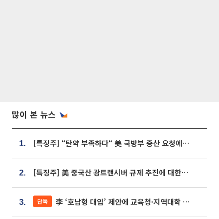
많이 본 뉴스
[특징주] “탄약 부족하다“ 美 국방부 증산 요청에⋯국내 방산주 급등세
1.
[특징주] 美 중국산 광트랜시버 규제 추진에 대한광통신 등 광통신株 강세
2.
李 ‘호남형 대입’ 제안에 교육청·지역대학 서·논술형 입시 연계 '착수'
단독
3.