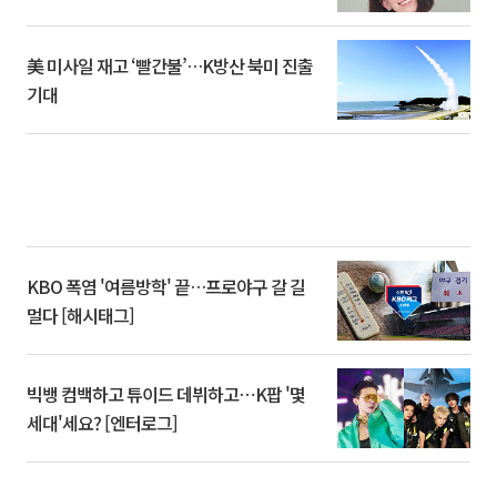
美 미사일 재고 ‘빨간불’…K방산 북미 진출
기대
KBO 폭염 '여름방학' 끝…프로야구 갈 길
멀다 [해시태그]
빅뱅 컴백하고 튜이드 데뷔하고⋯K팝 '몇
세대'세요? [엔터로그]