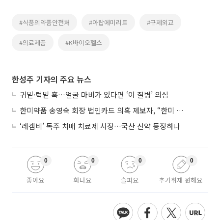
#식품의약품안전처
#아랍에미리트
#규제외교
#의료제품
#K바이오헬스
한성주 기자의 주요 뉴스
귀밑·턱밑 혹…얼굴 마비가 있다면 ‘이 질병’ 의심
한미약품 송영숙 회장 법인카드 의혹 제보자, “한미 잘 되기 바라는 마음”
‘레켐비’ 독주 치매 치료제 시장…국산 신약 등장하나
0
0
0
0
좋아요
화나요
슬퍼요
추가취재 원해요