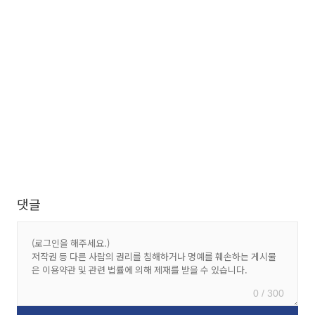
댓글
0 / 300