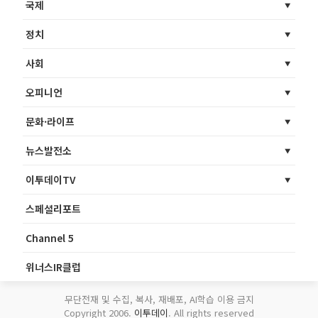
국제
정치
사회
오피니언
문화·라이프
뉴스발전소
이투데이TV
스페셜리포트
Channel 5
위너스IR클럽
무단전재 및 수집, 복사, 재배포, AI학습 이용 금지
Copyright 2006.
이투데이
. All rights reserved