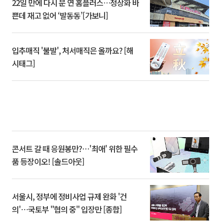
22일 만에 다시 문 연 홈플러스…정상화 바
쁜데 재고 없어 ‘발동동’[가보니]
입추매직 '불발', 처서매직은 올까요? [해
시태그]
콘서트 갈 때 응원봉만?⋯'최애' 위한 필수
품 등장이오! [솔드아웃]
서울시, 정부에 정비사업 규제 완화 '건
의'⋯국토부 "협의 중" 입장만 [종합]