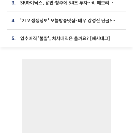
SK하이닉스, 용인·청주에 54조 투자…AI 메모리 생산기지 키운다
3.
'2TV 생생정보' 오늘방송맛집- 배우 강성진 단골! 쌀국수ㆍ푸팟퐁 커리 맛집 '블○○○'
4.
입추매직 '불발', 처서매직은 올까요? [해시태그]
5.