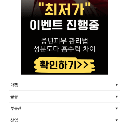
마켓
금융
부동산
산업