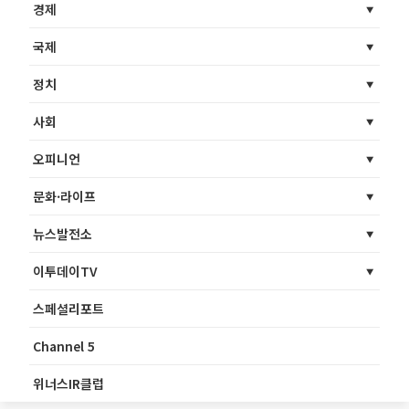
경제
국제
정치
사회
오피니언
문화·라이프
뉴스발전소
이투데이TV
스페셜리포트
Channel 5
위너스IR클럽