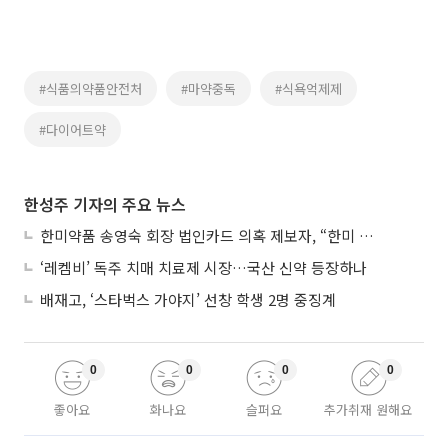
#식품의약품안전처
#마약중독
#식욕억제제
#다이어트약
한성주 기자의 주요 뉴스
한미약품 송영숙 회장 법인카드 의혹 제보자, “한미 잘 되기 바라는 마음”
‘레켐비’ 독주 치매 치료제 시장…국산 신약 등장하나
배재고, ‘스타벅스 가야지’ 선창 학생 2명 중징계
0
0
0
0
좋아요
화나요
슬퍼요
추가취재 원해요