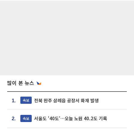
많이 본 뉴스
전북 완주 삼례읍 공장서 화재 발생
속보
1.
서울도 '40도'…오늘 노원 40.2도 기록
속보
2.