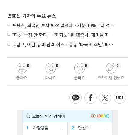
변효선 기자의 주요 뉴스
프랑스, 외국인 투자 빗장 걸었다⋯지분 10%부터 정부가 승인
"다신 국장 안 한다"⋯'카지노' 된 韓증시, 개미들 떠난다
트럼프, 이란 공격 전격 취소…중동 ‘파국의 주말’ 피했다
0
0
0
0
좋아요
화나요
슬퍼요
추가취재 원해요