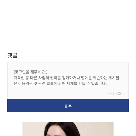
댓글
0 / 300