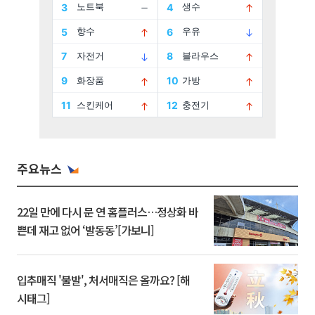
주요뉴스
22일 만에 다시 문 연 홈플러스…정상화 바
쁜데 재고 없어 ‘발동동’[가보니]
입추매직 '불발', 처서매직은 올까요? [해
시태그]