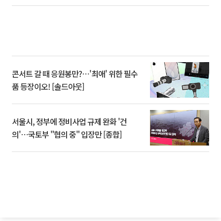
콘서트 갈 때 응원봉만?⋯'최애' 위한 필수
품 등장이오! [솔드아웃]
서울시, 정부에 정비사업 규제 완화 '건
의'⋯국토부 "협의 중" 입장만 [종합]