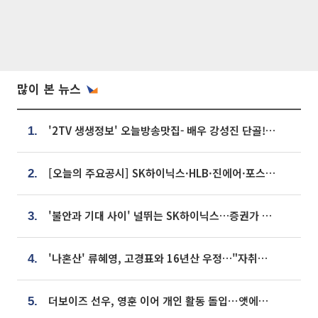
많이 본 뉴스
'2TV 생생정보' 오늘방송맛집- 배우 강성진 단골! 쌀국수ㆍ푸팟퐁 커리 맛집 '블○○○'
1.
[오늘의 주요공시] SK하이닉스·HLB·진에어·포스코홀딩스·네이버·대우건설 등
2.
'불안과 기대 사이' 널뛰는 SK하이닉스…증권가 "HBM4·LTA 기반 펀터멘털 견고"
3.
'나혼산' 류혜영, 고경표와 16년산 우정…"자취방서 부모님과 마주쳐"
4.
더보이즈 선우, 영훈 이어 개인 활동 돌입⋯앳에어리어와 전속계약
5.