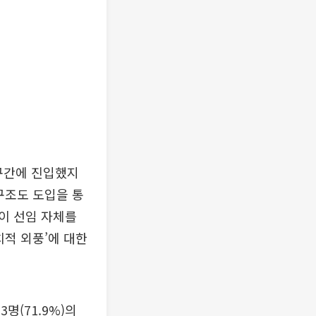
구간에 진입했지
구조도 도입을 통
이 선임 자체를
치적 외풍’에 대한
명(71.9%)의