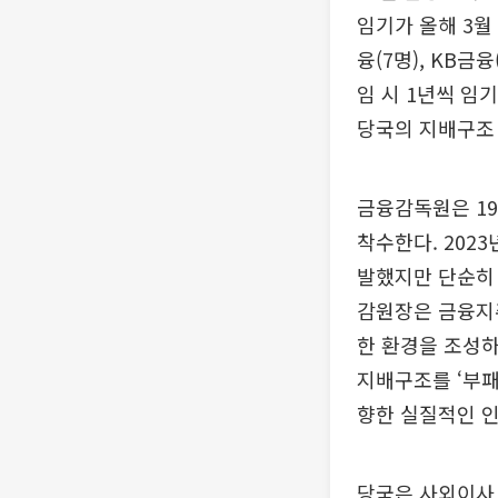
임기가 올해 3월
융(7명), KB금
임 시 1년씩 임
당국의 지배구조
금융감독원은 1
착수한다. 202
발했지만 단순히 
감원장은 금융지주
한 환경을 조성하
지배구조를 ‘부패
향한 실질적인 인
당국은 사외이사 