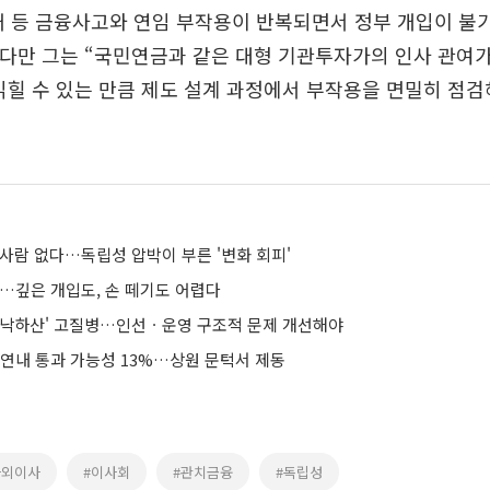
사태 등 금융사고와 연임 부작용이 반복되면서 정부 개입이 
 다만 그는 “국민연금과 같은 대형 기관투자가의 인사 관여가
읽힐 수 있는 만큼 제도 설계 과정에서 부작용을 면밀히 점검
사람 없다…독립성 압박이 부른 '변화 회피'
'…깊은 개입도, 손 떼기도 어렵다
'낙하산' 고질병…인선ㆍ운영 구조적 문제 개선해야
 연내 통과 가능성 13%…상원 문턱서 제동
사외이사
#이사회
#관치금융
#독립성