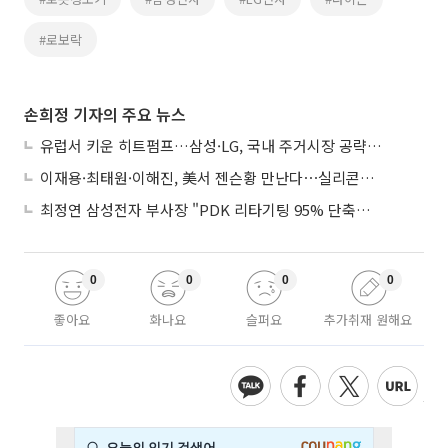
#로보락
손희정 기자의 주요 뉴스
유럽서 키운 히트펌프…삼성·LG, 국내 주거시장 공략 ‘속도’
이재용·최태원·이해진, 美서 젠슨황 만난다⋯실리콘밸리 집결하는 AI리더
최정연 삼성전자 부사장 "PDK 리타기팅 95% 단축…에이전트 AI 시범 활용"
0
0
0
0
좋아요
화나요
슬퍼요
추가취재 원해요