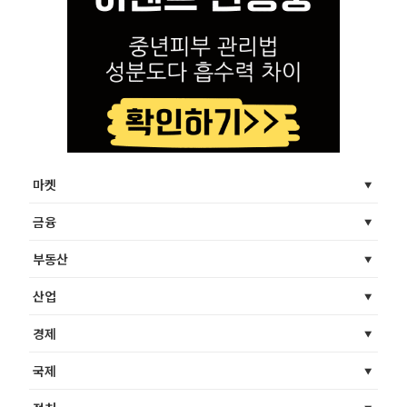
마켓
금융
부동산
산업
경제
국제