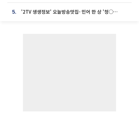
'2TV 생생정보' 오늘방송맛집- 민어 한 상 '청○○○' vs 전복 한 상 '명○'
5.