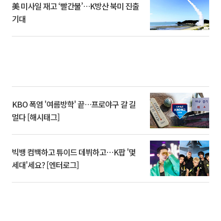
美 미사일 재고 ‘빨간불’…K방산 북미 진출
기대
KBO 폭염 '여름방학' 끝…프로야구 갈 길
멀다 [해시태그]
빅뱅 컴백하고 튜이드 데뷔하고⋯K팝 '몇
세대'세요? [엔터로그]