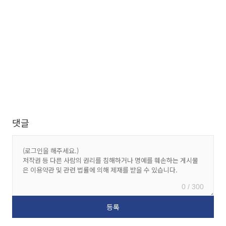
댓글
0 / 300