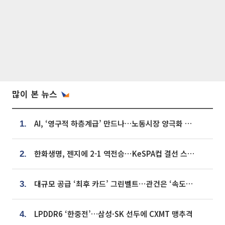
많이 본 뉴스
AI, ‘영구적 하층계급’ 만드나…노동시장 양극화 경고
1.
한화생명, 젠지에 2-1 역전승⋯KeSPA컵 결선 스테이지 2 직행
2.
대규모 공급 ‘최후 카드’ 그린벨트⋯관건은 ‘속도’ [주택공급 승부수의 조건]
3.
LPDDR6 ‘한중전’…삼성·SK 선두에 CXMT 맹추격
4.