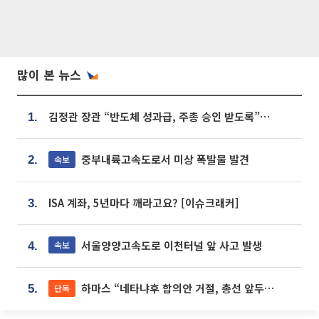
많이 본 뉴스
김정관 장관 “반도체 성과급, 주총 승인 받도록”…상법·자본시장법 개정 시사
1.
중부내륙고속도로서 미상 폭발물 발견
속보
2.
ISA 계좌, 5년마다 깨라고요? [이슈크래커]
3.
서울양양고속도로 이천터널 앞 사고 발생
속보
4.
하마스 “네타냐후 합의안 거절, 총선 앞두고 시간 끌기”
단독
5.