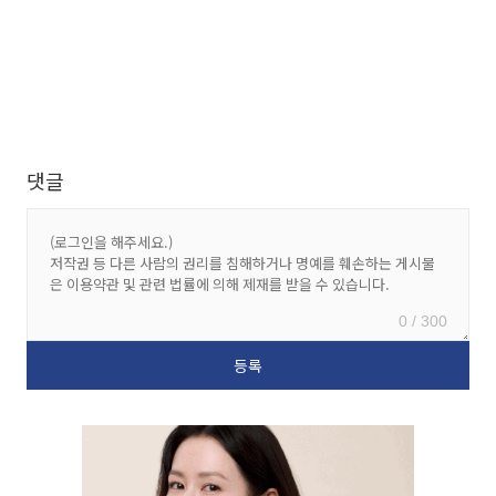
댓글
0 / 300