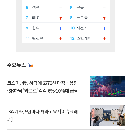
주요뉴스
코스피, 4% 하락에 6270선 마감…삼전
·SK하닉 '와르르' 각각 6%·10%대 급락
ISA 계좌, 5년마다 깨라고요? [이슈크래
커]