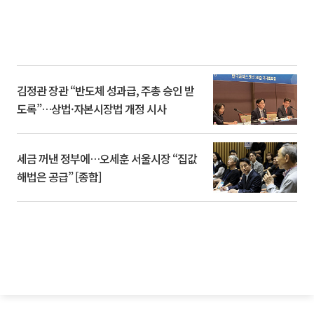
김정관 장관 “반도체 성과급, 주총 승인 받
도록”…상법·자본시장법 개정 시사
세금 꺼낸 정부에…오세훈 서울시장 “집값
해법은 공급” [종합]