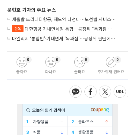
문현호 기자의 주요 뉴스
새출발 트리니티항공, 재도약 나선다…노선별 서비스 차별화
대한항공 기내면세점 통합…공정위 “독과점 여부 따진다”
단독
마일리지 ‘통합안’·기내면세 ‘독과점’…공정위 판단에 쏠린 눈
0
0
0
0
좋아요
화나요
슬퍼요
추가취재 원해요