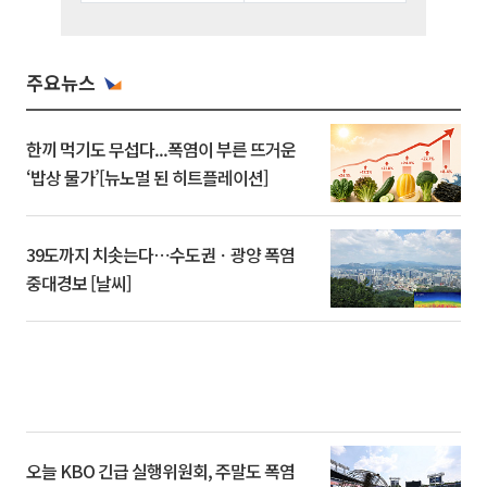
주요뉴스
한끼 먹기도 무섭다...폭염이 부른 뜨거운
‘밥상 물가’[뉴노멀 된 히트플레이션]
39도까지 치솟는다⋯수도권ㆍ광양 폭염
중대경보 [날씨]
오늘 KBO 긴급 실행위원회, 주말도 폭염