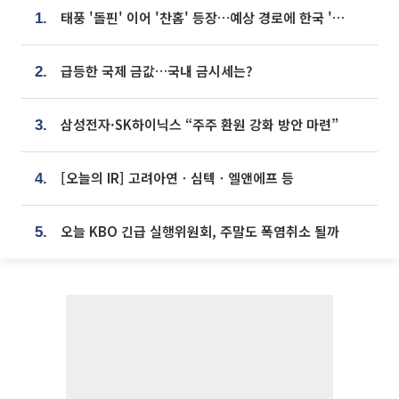
태풍 '돌핀' 이어 '찬홈' 등장…예상 경로에 한국 '한숨'
1.
급등한 국제 금값…국내 금시세는?
2.
삼성전자·SK하이닉스 “주주 환원 강화 방안 마련”
3.
[오늘의 IR] 고려아연ㆍ심텍ㆍ엘앤에프 등
4.
오늘 KBO 긴급 실행위원회, 주말도 폭염취소 될까
5.