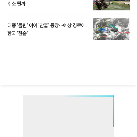
취소 될까
태풍 '돌핀' 이어 '찬홈' 등장…예상 경로에
한국 '한숨'