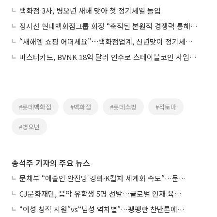
백화점 3사, 병오년 새해 맞아 첫 정기세일 돌입
정지선 현대백화점그룹 회장 “축적된 본원적 경쟁력 통해 지속 성장”
“새해엔 쇼핑 어떠세요”⋯백화점업계, 신년맞이 정기세일 돌입
마스터카드, BVNK 18억 달러 인수로 스테이블코인 사업 본격 확장
#롯데백화점
#백화점
#롯데쇼핑
#적토마
#병오년
송석주 기자의 주요 뉴스
문체부 “예술인 안전망 강화·K컬처 세계화 속도”…문화강국 청사진 제시
CJ문화재단, 음악 유학생 5명 선발…글로벌 인재 육성 지원
“여성 창작 지원”vs“남성 역차별”…팽팽한 찬반론에 심사위원도 고심