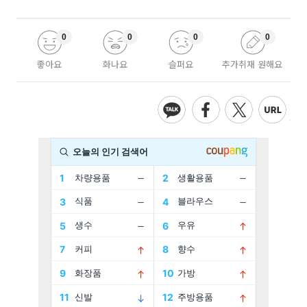
0
0
0
0
좋아요
화나요
슬퍼요
추가취재 원해요