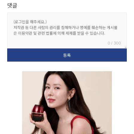
댓글
0 / 300