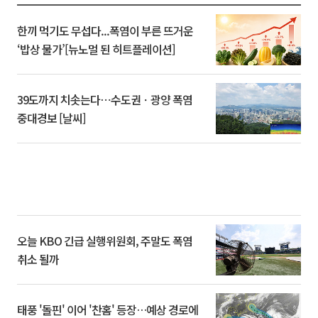
한끼 먹기도 무섭다...폭염이 부른 뜨거운
‘밥상 물가’[뉴노멀 된 히트플레이션]
39도까지 치솟는다⋯수도권ㆍ광양 폭염
중대경보 [날씨]
오늘 KBO 긴급 실행위원회, 주말도 폭염
취소 될까
태풍 '돌핀' 이어 '찬홈' 등장…예상 경로에