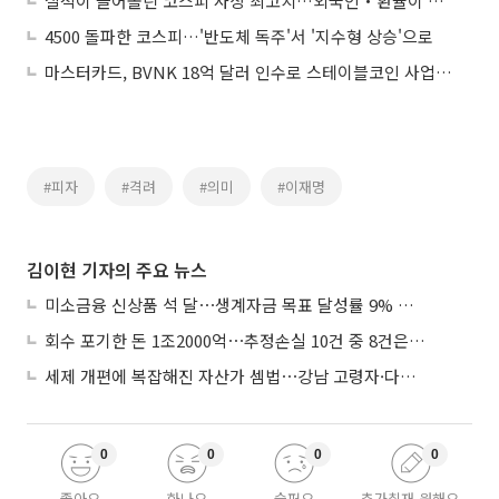
실적이 끌어올린 코스피 사상 최고치…외국인‧환율이 핵심
4500 돌파한 코스피…'반도체 독주'서 '지수형 상승'으로
마스터카드, BVNK 18억 달러 인수로 스테이블코인 사업 본격 확장
#피자
#격려
#의미
#이재명
김이현 기자의 주요 뉴스
미소금융 신상품 석 달⋯생계자금 목표 달성률 9% 그쳐
회수 포기한 돈 1조2000억⋯추정손실 10건 중 8건은 기업대출
세제 개편에 복잡해진 자산가 셈법⋯강남 고령자·다주택자 ‘자산재편 고심’
0
0
0
0
좋아요
화나요
슬퍼요
추가취재 원해요