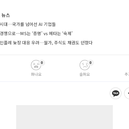
 뉴스
 시대…국가를 넘어선 AI 기업들
경쟁으로⋯MS는 ‘증명’ vs 메타는 ‘숙제’
 인플레 늦장 대응 우려…월가, 주식도 채권도 던졌다
0
0
화나요
슬퍼요
추