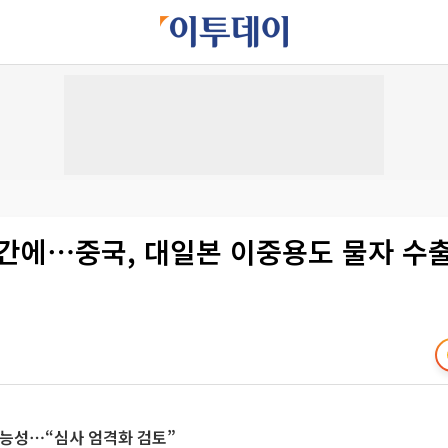
기간에⋯중국, 대일본 이중용도 물자 수출
가능성⋯“심사 엄격화 검토”