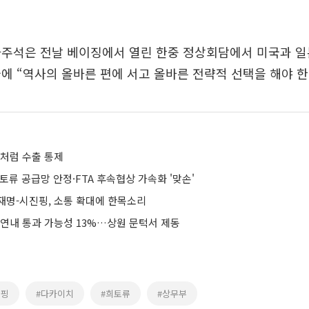
가주석은 전날 베이징에서 열린 한중 정상회담에서 미국과 일
에 “역사의 올바른 편에 서고 올바른 전략적 선택을 해야 한
류처럼 수출 통제
토류 공급망 안정·FTA 후속협상 가속화 '맞손'
이재명-시진핑, 소통 확대에 한목소리
 연내 통과 가능성 13%…상원 문턱서 제동
진핑
#다카이치
#희토류
#상무부