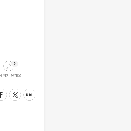
0
가취재 원해요