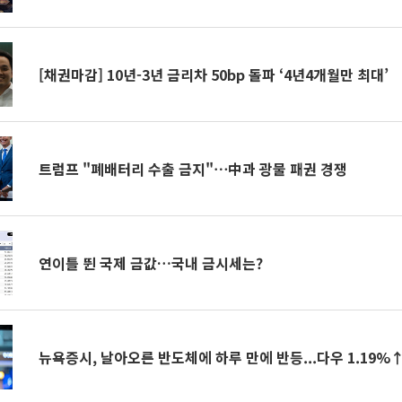
[채권마감] 10년-3년 금리차 50bp 돌파 ‘4년4개월만 최대’
트럼프 "폐배터리 수출 금지"⋯中과 광물 패권 경쟁
연이틀 뛴 국제 금값…국내 금시세는?
뉴욕증시, 날아오른 반도체에 하루 만에 반등...다우 1.19%