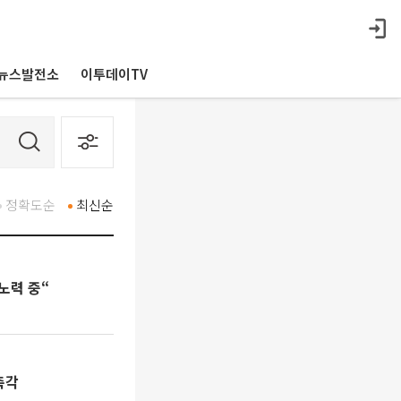
뉴스발전소
이투데이TV
정확도순
최신순
노력 중“
촉각