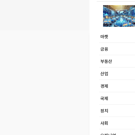
마켓
금융
부동산
산업
경제
국제
정치
사회