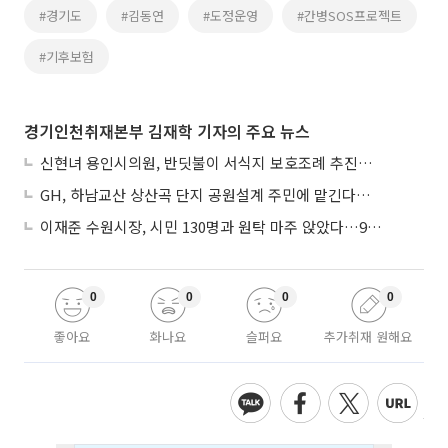
#경기도
#김동연
#도정운영
#간병SOS프로젝트
#기후보험
경기인천취재본부 김재학 기자의 주요 뉴스
신현녀 용인시의원, 반딧불이 서식지 보호조례 추진…"개발과 생태 조화"
GH, 하남교산 상산곡 단지 공원설계 주민에 맡긴다…5만㎡ 녹지
이재준 수원시장, 시민 130명과 원탁 마주 앉았다…9월 비전선포 마지막 관문
0
0
0
0
좋아요
화나요
슬퍼요
추가취재 원해요