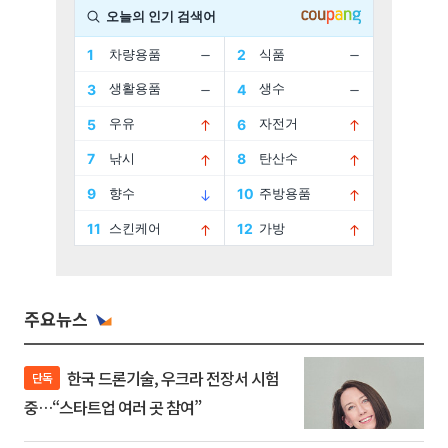
주요뉴스
한국 드론기술, 우크라 전장서 시험
단독
중…“스타트업 여러 곳 참여”