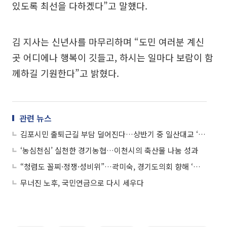
있도록 최선을 다하겠다”고 말했다.
김 지사는 신년사를 마무리하며 “도민 여러분 계신
곳 어디에나 행복이 깃들고, 하시는 일마다 보람이 함
께하길 기원한다”고 밝혔다.
관련 뉴스
김포시민 출퇴근길 부담 덜어진다…상반기 중 일산대교 ‘무료이용’
‘농심천심’ 실천한 경기농협…이천시의 축산물 나눔 성과
“청렴도 꼴찌·정쟁·성비위”…곽미숙, 경기도의회 향해 ‘자성 없인 미래 없다’
무너진 노후, 국민연금으로 다시 세우다