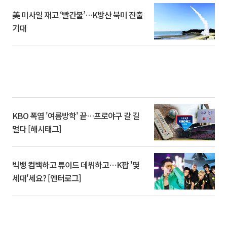
美 미사일 재고 ‘빨간불’…K방산 북미 진출
기대
KBO 폭염 '여름방학' 끝…프로야구 갈 길
멀다 [해시태그]
빅뱅 컴백하고 튜이드 데뷔하고⋯K팝 '몇
세대'세요? [엔터로그]