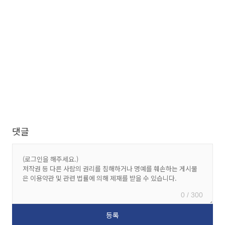
댓글
0 / 300