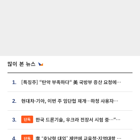
많이 본 뉴스
[특징주] “탄약 부족하다“ 美 국방부 증산 요청에⋯국내 방산주 급등세
1.
현대차·기아, 이번 주 임단협 재개…하청 사용자성 재심도 ‘변수’
2.
한국 드론기술, 우크라 전장서 시험 중…“스타트업 여러 곳 참여”
단독
3.
李 ‘호남형 대입’ 제안에 교육청·지역대학 서·논술형 입시 연계 '착수'
단독
4.