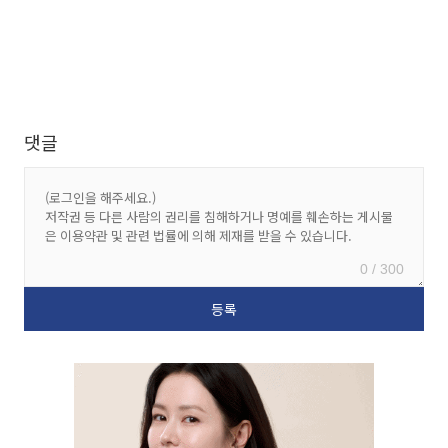
댓글
0 / 300