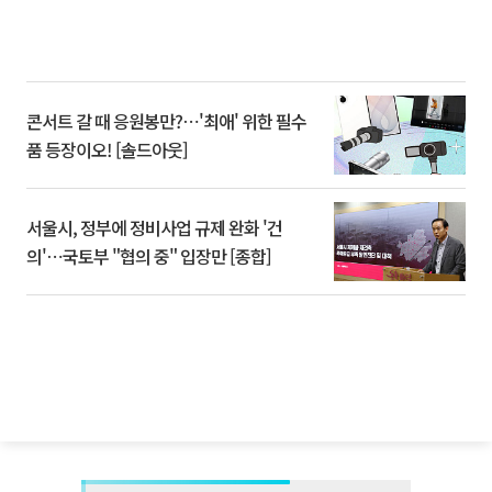
콘서트 갈 때 응원봉만?⋯'최애' 위한 필수
품 등장이오! [솔드아웃]
서울시, 정부에 정비사업 규제 완화 '건
의'⋯국토부 "협의 중" 입장만 [종합]