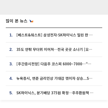
많이 본 뉴스
[베스트&워스트] 삼성전자·SK하이닉스 밀린 한 주…상상인증권은 85% 급등
1.
35도 안팎 무더위 이어져…전국 곳곳 소나기 [오늘 날씨]
2.
[주간증시전망] 다음주 코스피 6000~7000⋯“外人 수급은 정책이 변수”
3.
뉴욕증시, 연준 금리인상 기대감 꺾이자 상승...S&P500 사상 최고치 [종합]
4.
SK하이닉스, 분기배당 375원 확정…주주환원책 9월로 앞당겨 발표
5.