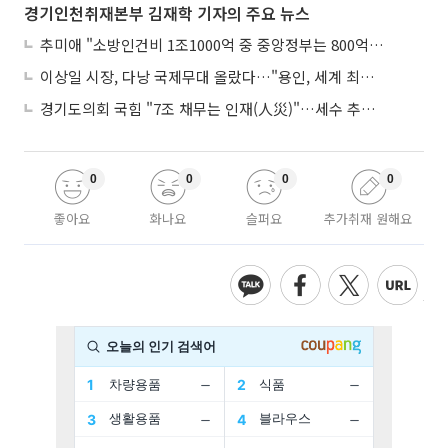
경기인천취재본부 김재학 기자의 주요 뉴스
추미애 "소방인건비 1조1000억 중 중앙정부는 800억뿐"
이상일 시장, 다낭 국제무대 올랐다…"용인, 세계 최대 반도체 도시 된다"
경기도의회 국힘 "7조 채무는 인재(人災)"…세수 추계 조작 의혹 제기
0
0
0
0
좋아요
화나요
슬퍼요
추가취재 원해요