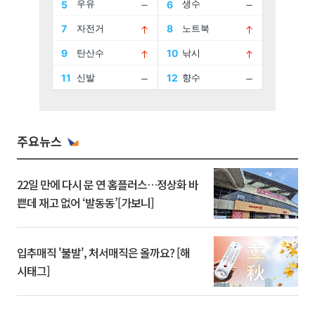
주요뉴스
22일 만에 다시 문 연 홈플러스…정상화 바
쁜데 재고 없어 ‘발동동’[가보니]
입추매직 '불발', 처서매직은 올까요? [해
시태그]