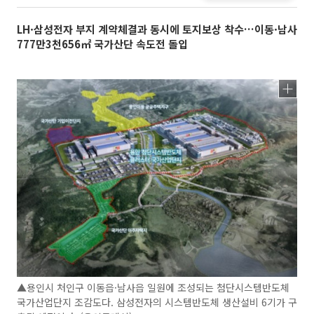
LH·삼성전자 부지 계약체결과 동시에 토지보상 착수…이동·남사
777만3천656㎡ 국가산단 속도전 돌입
▲용인시 처인구 이동읍·남사읍 일원에 조성되는 첨단시스템반도체
국가산업단지 조감도다. 삼성전자의 시스템반도체 생산설비 6기가 구