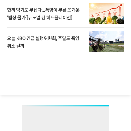
한끼 먹기도 무섭다...폭염이 부른 뜨거운
‘밥상 물가’[뉴노멀 된 히트플레이션]
오늘 KBO 긴급 실행위원회, 주말도 폭염
취소 될까