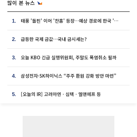
많이 본 뉴스
태풍 '돌핀' 이어 '찬홈' 등장…예상 경로에 한국 '한숨'
1.
급등한 국제 금값…국내 금시세는?
2.
오늘 KBO 긴급 실행위원회, 주말도 폭염취소 될까
3.
삼성전자·SK하이닉스 “주주 환원 강화 방안 마련”
4.
[오늘의 IR] 고려아연ㆍ심텍ㆍ엘앤에프 등
5.