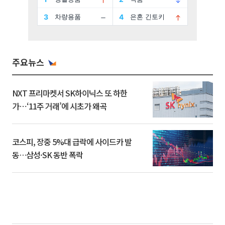
주요뉴스
NXT 프리마켓서 SK하이닉스 또 하한
가⋯‘11주 거래’에 시초가 왜곡
코스피, 장중 5%대 급락에 사이드카 발
동…삼성·SK 동반 폭락