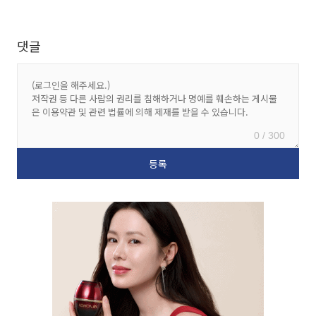
댓글
0 / 300