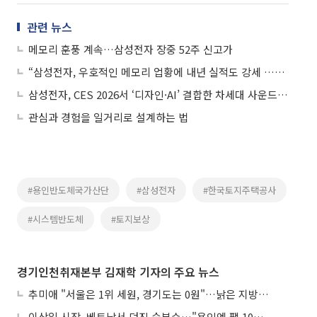
관련 뉴스
메모리 훈풍 계속…삼성전자 장중 52주 신고가
“삼성전자, 우호적인 메모리 업황에 내년 실적도 강세 …목표가 15만5000원”
삼성전자, CES 2026서 ‘디자인·AI’ 결합한 차세대 사운드 기기 공개
관심과 경험을 일거리로 설계하는 법
#용인반도체국가산단
#삼성전자
#한국토지주택공사
#시스템반도체
#토지보상
경기인천취재본부 김재학 기자의 주요 뉴스
추미애 "서울은 1위 세원, 경기도는 0원"…낡은 지방세제 정조준
이상일 시장, 베트남서 던진 승부수…"용인엔 팹 10기가 들어선다"