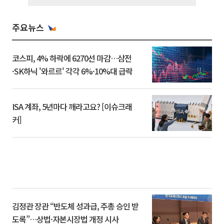
주요뉴스
코스피, 4% 하락에 6270선 마감…삼전
·SK하닉 '와르르' 각각 6%·10%대 급락
ISA 계좌, 5년마다 깨라고요? [이슈크래
커]
김정관 장관 “반도체 성과급, 주총 승인 받
도록”…상법·자본시장법 개정 시사