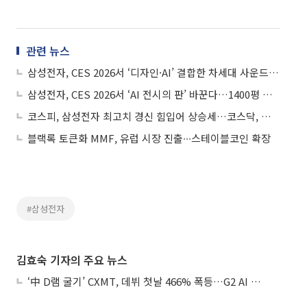
관련 뉴스
삼성전자, CES 2026서 ‘디자인·AI’ 결합한 차세대 사운드 기기 공개
삼성전자, CES 2026서 ‘AI 전시의 판’ 바꾼다…1400평 단독관서 체험 중심 혁신
코스피, 삼성전자 최고치 경신 힘입어 상승세…코스닥, 하락 반전
블랙록 토큰화 MMF, 유럽 시장 진출∙∙∙스테이블코인 확장
#삼성전자
김효숙 기자의 주요 뉴스
‘中 D램 굴기’ CXMT, 데뷔 첫날 466% 폭등…G2 AI 패권 ‘쩐의 전쟁’