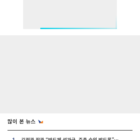
많이 본 뉴스
김정관 장관 “반도체 성과급, 주총 승인 받도록”…상법·자본시장법 개정 시사
1.