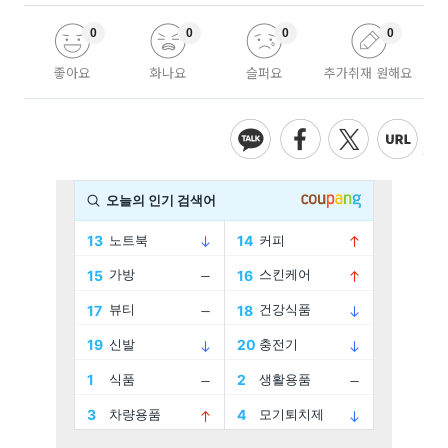
0
0
0
0
좋아요
화나요
슬퍼요
추가취재 원해요