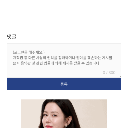
댓글
0 / 300