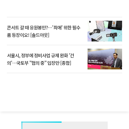
콘서트 갈 때 응원봉만?⋯'최애' 위한 필수
품 등장이오! [솔드아웃]
서울시, 정부에 정비사업 규제 완화 '건
의'⋯국토부 "협의 중" 입장만 [종합]