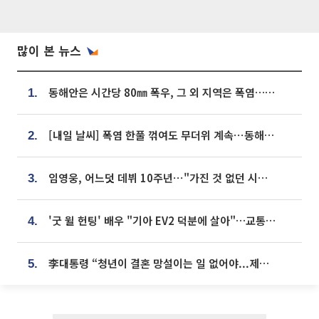
많이 본 뉴스
동해안은 시간당 80㎜ 폭우, 그 외 지역은 폭염…‘극과 극 날씨’
1.
[내일 날씨] 폭염 한풀 꺾여도 무더위 계속⋯동해안 이틀 연속 비
2.
임영웅, 어느덧 데뷔 10주년⋯"가진 것 없던 시절, 내 앞엔 20명의 팬뿐"
3.
'굿 윌 헌팅' 배우 "기아 EV2 덕분에 살아"…교통사고 후 안전성 극찬
4.
李대통령 “청년이 결혼 망설이는 일 없어야...제도상 불이익 조사”
5.