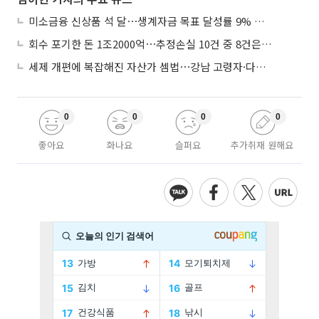
미소금융 신상품 석 달⋯생계자금 목표 달성률 9% 그쳐
회수 포기한 돈 1조2000억⋯추정손실 10건 중 8건은 기업대출
세제 개편에 복잡해진 자산가 셈법⋯강남 고령자·다주택자 ‘자산재편 고심’
0
0
0
0
좋아요
화나요
슬퍼요
추가취재 원해요