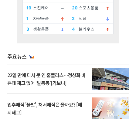
주요뉴스
22일 만에 다시 문 연 홈플러스…정상화 바
쁜데 재고 없어 ‘발동동’[가보니]
입추매직 '불발', 처서매직은 올까요? [해
시태그]