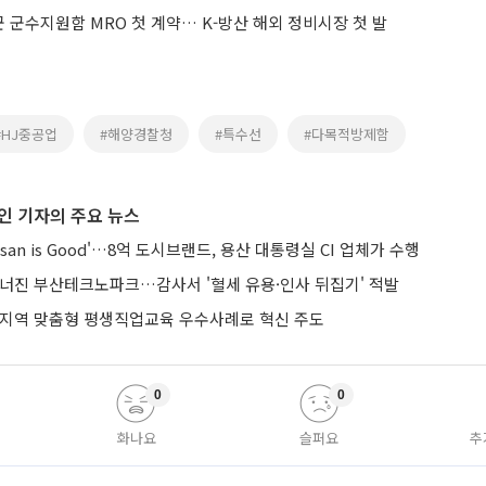
군 군수지원함 MRO 첫 계약… K-방산 해외 정비시장 첫 발
#HJ중공업
#해양경찰청
#특수선
#다목적방제함
인 기자의 주요 뉴스
san is Good'…8억 도시브랜드, 용산 대통령실 CI 업체가 수행
무너진 부산테크노파크…감사서 '혈세 유용·인사 뒤집기' 적발
 지역 맞춤형 평생직업교육 우수사례로 혁신 주도
0
0
화나요
슬퍼요
추