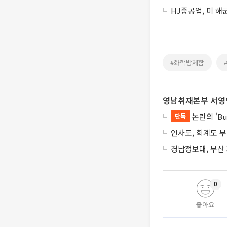
HJ중공업, 미 해
#화학방제함
영남취재본부 서영
논란의 'Bu
단독
인사도, 회계도 
경남정보대, 부산
0
좋아요