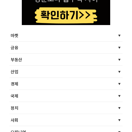
마켓
금융
부동산
산업
경제
국제
정치
사회
오피니언