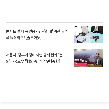
콘서트 갈 때 응원봉만?⋯'최애' 위한 필수
품 등장이오! [솔드아웃]
서울시, 정부에 정비사업 규제 완화 '건
의'⋯국토부 "협의 중" 입장만 [종합]