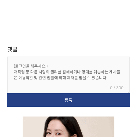
댓글
0 / 300