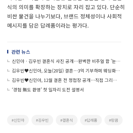
식의 의미를 확장하는 장치로 자리 잡고 있다. 단순히
비싼 물건을 나누기보다, 브랜드 정체성이나 사회적
메시지를 담은 답례품이라는 평가다.
관련 뉴스
신민아ㆍ김우빈 결혼식 사진 공개⋯완벽한 비주얼 합 '눈길'
김우빈♥신민아, 오늘(20일) 결혼⋯3억 기부하며 웨딩화보 공개
김우빈♥신민아, 12월 결혼 전 청첩장 공개⋯직접 그리고 직접 쓰다
‘경험 無도 환영’ 첫 일자리 도전 설명서
#신민아
#김우빈
#결혼식
#답례품
#랑콤