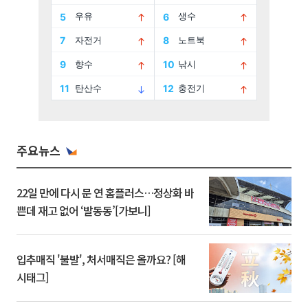
주요뉴스
22일 만에 다시 문 연 홈플러스…정상화 바
쁜데 재고 없어 ‘발동동’[가보니]
입추매직 '불발', 처서매직은 올까요? [해
시태그]