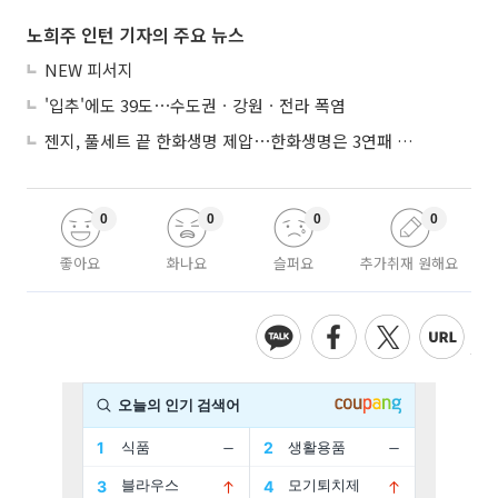
노희주 인턴 기자의 주요 뉴스
NEW 피서지
'입추'에도 39도⋯수도권ㆍ강원ㆍ전라 폭염
젠지, 풀세트 끝 한화생명 제압⋯한화생명은 3연패 수렁
0
0
0
0
좋아요
화나요
슬퍼요
추가취재 원해요