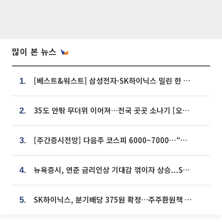
많이 본 뉴스
[베스트&워스트] 삼성전자·SK하이닉스 밀린 한 주…상상인증권은 85% 급등
1.
35도 안팎 무더위 이어져…전국 곳곳 소나기 [오늘 날씨]
2.
[주간증시전망] 다음주 코스피 6000~7000⋯“外人 수급은 정책이 변수”
3.
뉴욕증시, 연준 금리인상 기대감 꺾이자 상승...S&P500 사상 최고치 [종합]
4.
SK하이닉스, 분기배당 375원 확정…주주환원책 9월로 앞당겨 발표
5.