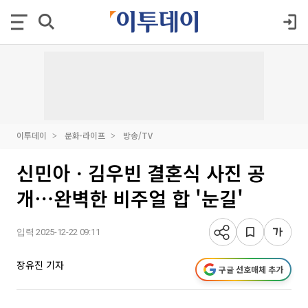
이투데이
문화·라이프
방송/TV
신민아ㆍ김우빈 결혼식 사진 공
개⋯완벽한 비주얼 합 '눈길'
입력 2025-12-22 09:11
장유진 기자
구글 선호매체 추가