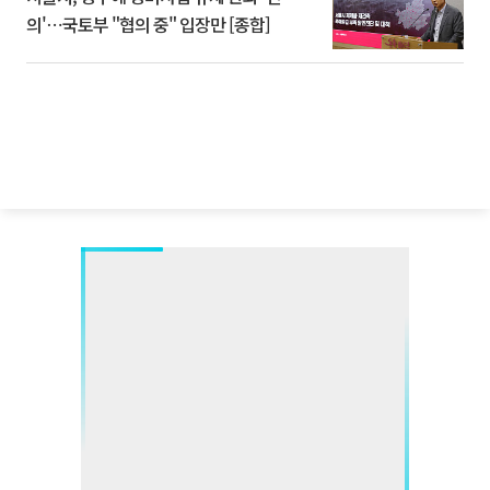
의'⋯국토부 "협의 중" 입장만 [종합]