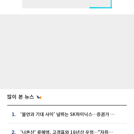
많이 본 뉴스
'불안과 기대 사이' 널뛰는 SK하이닉스…증권가 "HBM4·LTA 기반 펀터멘털 견고"
1.
'나혼산' 류혜영, 고경표와 16년산 우정…"자취방서 부모님과 마주쳐"
2.