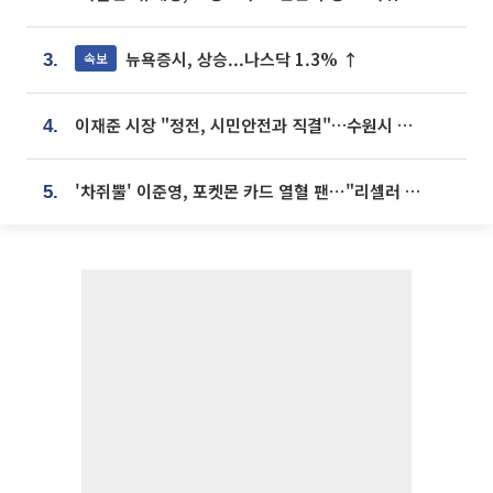
뉴욕증시, 상승...나스닥 1.3% ↑
속보
3.
이재준 시장 "정전, 시민안전과 직결"…수원시 비상대응체계 가동
4.
'차쥐뿔' 이준영, 포켓몬 카드 열혈 팬⋯"리셀러 처단할 것"
5.