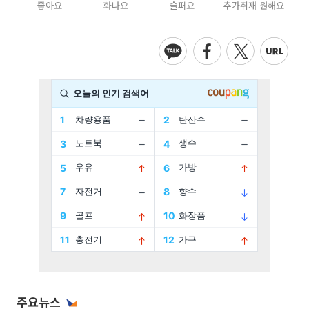
좋아요
화나요
슬퍼요
추가취재 원해요
주요뉴스