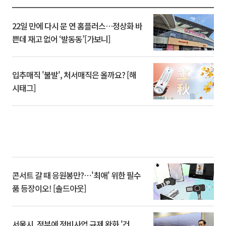
22일 만에 다시 문 연 홈플러스…정상화 바
쁜데 재고 없어 ‘발동동’[가보니]
입추매직 '불발', 처서매직은 올까요? [해
시태그]
콘서트 갈 때 응원봉만?⋯'최애' 위한 필수
품 등장이오! [솔드아웃]
서울시, 정부에 정비사업 규제 완화 '건