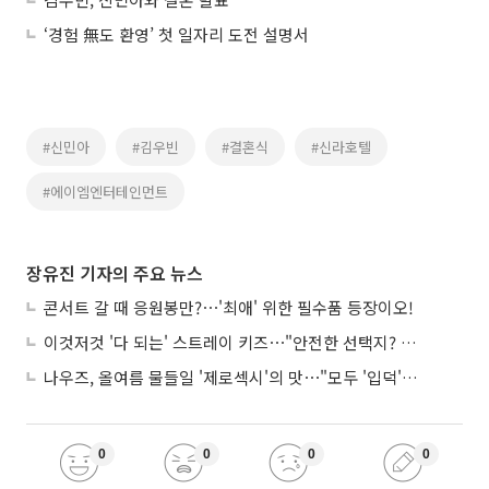
‘경험 無도 환영’ 첫 일자리 도전 설명서
#신민아
#김우빈
#결혼식
#신라호텔
#에이엠엔터테인먼트
장유진 기자의 주요 뉴스
콘서트 갈 때 응원봉만?⋯'최애' 위한 필수품 등장이오!
이것저것 '다 되는' 스트레이 키즈⋯"안전한 선택지? 도전이 재밌죠"
나우즈, 올여름 물들일 '제로섹시'의 맛⋯"모두 '입덕'시킬 것"
0
0
0
0