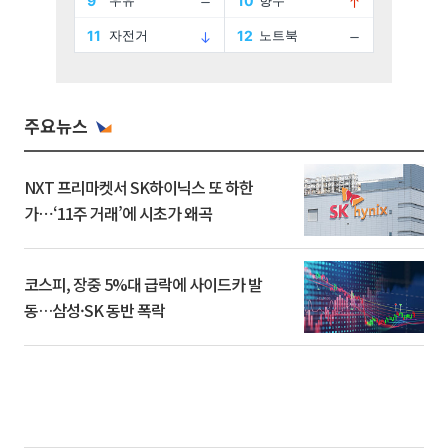
주요뉴스
NXT 프리마켓서 SK하이닉스 또 하한
가⋯‘11주 거래’에 시초가 왜곡
코스피, 장중 5%대 급락에 사이드카 발
동…삼성·SK 동반 폭락