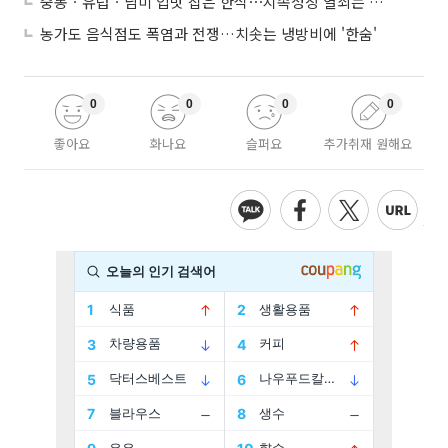
중동ㆍ유럽ㆍ남미 입맛 잡은 한식⋯지속성장 열쇠는 ‘현지화’
농가도 음식점도 폭염과 전쟁…치솟는 냉방비에 '한숨'
0
0
0
0
좋아요
화나요
슬퍼요
추가취재 원해요