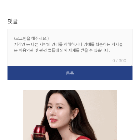
댓글
0 / 300