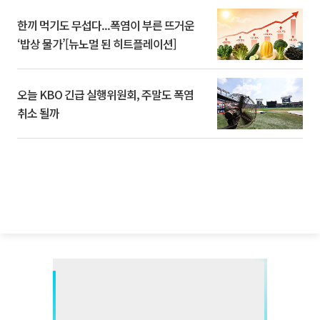
한끼 먹기도 무섭다...폭염이 부른 뜨거운
‘밥상 물가’[뉴노멀 된 히트플레이션]
오늘 KBO 긴급 실행위원회, 주말도 폭염
취소 될까