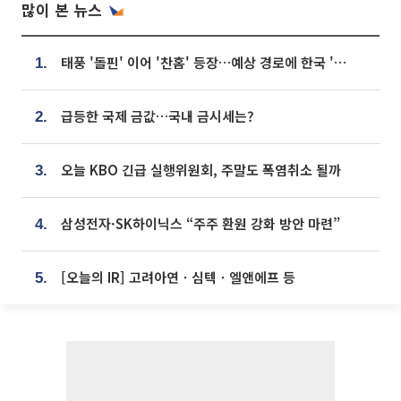
많이 본 뉴스
태풍 '돌핀' 이어 '찬홈' 등장…예상 경로에 한국 '한숨'
1.
급등한 국제 금값…국내 금시세는?
2.
오늘 KBO 긴급 실행위원회, 주말도 폭염취소 될까
3.
삼성전자·SK하이닉스 “주주 환원 강화 방안 마련”
4.
[오늘의 IR] 고려아연ㆍ심텍ㆍ엘앤에프 등
5.