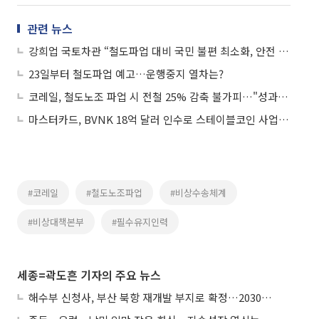
관련 뉴스
강희업 국토차관 “철도파업 대비 국민 불편 최소화, 안전 확보에 총력”
23일부터 철도파업 예고…운행중지 열차는?
코레일, 철도노조 파업 시 전철 25% 감축 불가피…"성과급 정상화 절실”
마스터카드, BVNK 18억 달러 인수로 스테이블코인 사업 본격 확장
#코레일
#철도노조파업
#비상수송체계
#비상대책본부
#필수유지인력
세종=곽도흔 기자의 주요 뉴스
해수부 신청사, 부산 북항 재개발 부지로 확정…2030년 준공 목표