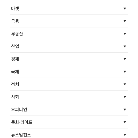
마켓
금융
부동산
산업
경제
국제
정치
사회
오피니언
문화·라이프
뉴스발전소