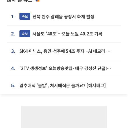
전북 완주 삼례읍 공장서 화재 발생
속보
1.
서울도 '40도'…오늘 노원 40.2도 기록
속보
2.
SK하이닉스, 용인·청주에 54조 투자…AI 메모리 생산기지 키운다
3.
'2TV 생생정보' 오늘방송맛집- 배우 강성진 단골! 쌀국수ㆍ푸팟퐁 커리 맛집 '블○○○'
4.
입추매직 '불발', 처서매직은 올까요? [해시태그]
5.