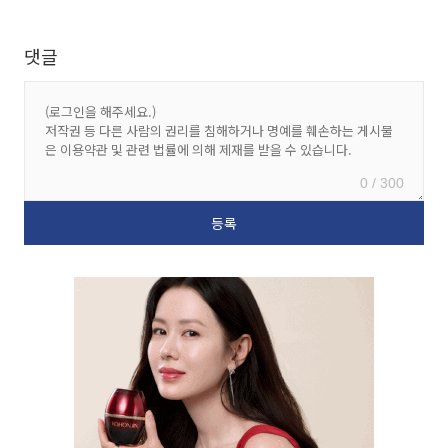
댓글
0 / 300