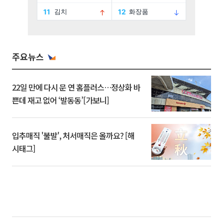
주요뉴스
22일 만에 다시 문 연 홈플러스…정상화 바
쁜데 재고 없어 ‘발동동’[가보니]
입추매직 '불발', 처서매직은 올까요? [해
시태그]