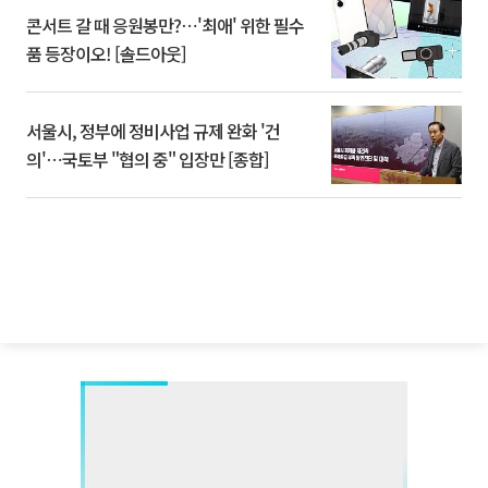
콘서트 갈 때 응원봉만?⋯'최애' 위한 필수
품 등장이오! [솔드아웃]
서울시, 정부에 정비사업 규제 완화 '건
의'⋯국토부 "협의 중" 입장만 [종합]