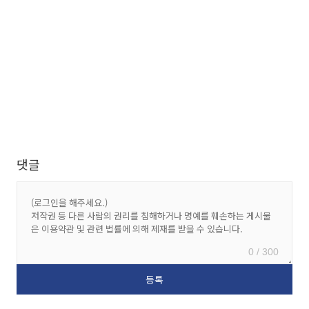
댓글
0 / 300