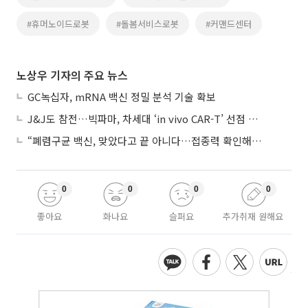
#휴머노이드로봇
#돌봄서비스로봇
#커맨드센터
노상우 기자의 주요 뉴스
GC녹십자, mRNA 백신 정밀 분석 기술 확보
J&J도 참전…빅파마, 차세대 ‘in vivo CAR-T’ 선점 경쟁 본격화
“폐렴구균 백신, 맞았다고 끝 아니다…접종력 확인해야”
0
0
0
0
좋아요
화나요
슬퍼요
추가취재 원해요