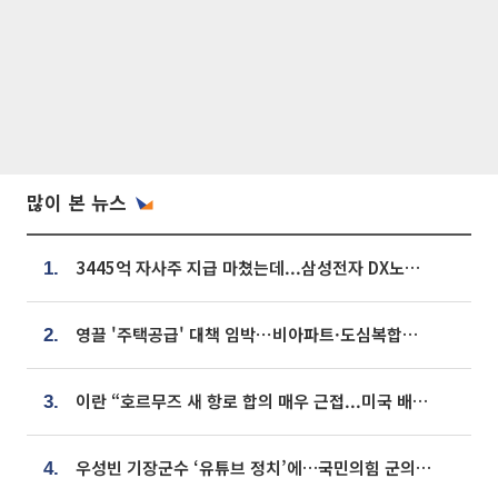
많이 본 뉴스
3445억 자사주 지급 마쳤는데...삼성전자 DX노조, 뒤늦은 '떼쓰기 집회'
1.
영끌 '주택공급' 대책 임박⋯비아파트·도심복합까지 총동원
2.
이란 “호르무즈 새 항로 합의 매우 근접...미국 배상 먼저”
3.
우성빈 기장군수 ‘유튜브 정치’에…국민의힘 군의원들 집단 반발
4.