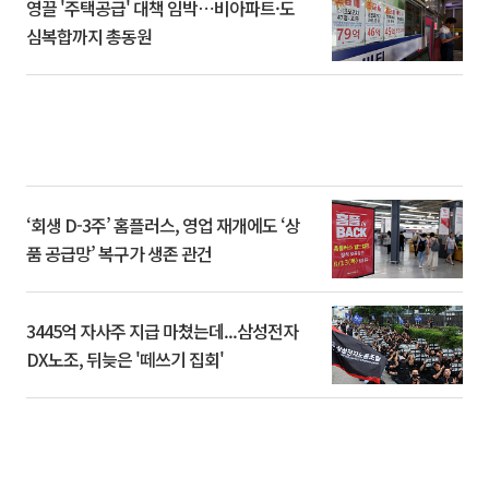
영끌 '주택공급' 대책 임박⋯비아파트·도
심복합까지 총동원
‘회생 D-3주’ 홈플러스, 영업 재개에도 ‘상
품 공급망’ 복구가 생존 관건
3445억 자사주 지급 마쳤는데...삼성전자
DX노조, 뒤늦은 '떼쓰기 집회'