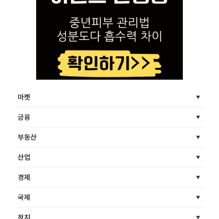
마켓
금융
부동산
산업
경제
국제
정치